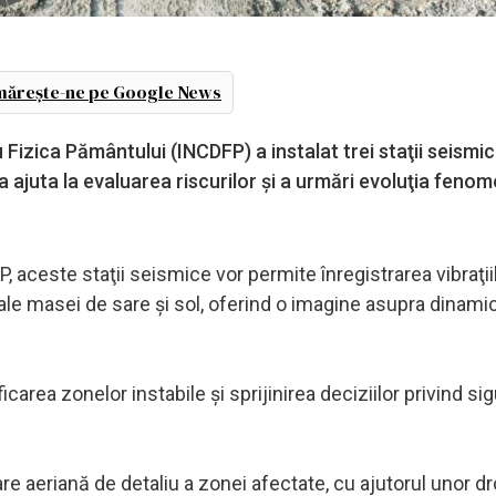
ărește-ne pe Google News
izica Pământului (INCDFP) a instalat trei staţii seismice
a ajuta la evaluarea riscurilor şi a urmări evoluţia feno
 aceste staţii seismice vor permite înregistrarea vibraţii
le masei de sare şi sol, oferind o imagine asupra dinamic
icarea zonelor instabile şi sprijinirea deciziilor privind si
tare aeriană de detaliu a zonei afectate, cu ajutorul unor d