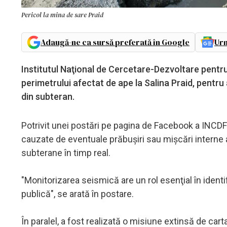
Pericol la mina de sare Praid
Adaugă-ne ca sursă preferată în Google
Urm
Institutul Naţional de Cercetare-Dezvoltare pentru F
perimetrului afectat de ape la Salina Praid, pentru 
din subteran.
Potrivit unei postări pe pagina de Facebook a INCDFP,
cauzate de eventuale prăbuşiri sau mişcări interne a
subterane în timp real.
"Monitorizarea seismică are un rol esenţial în identif
publică", se arată în postare.
În paralel, a fost realizată o misiune extinsă de car