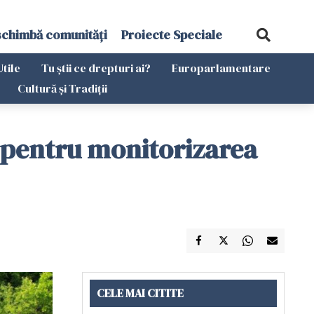
schimbă comunități
Proiecte Speciale
Utile
Tu știi ce drepturi ai?
Europarlamentare
Cultură și Tradiții
d, pentru monitorizarea
CELE MAI CITITE