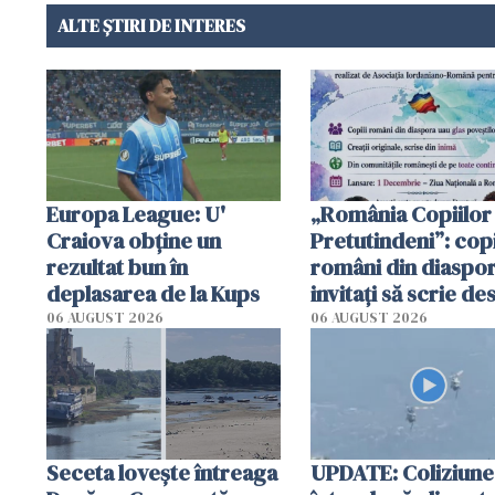
ALTE ȘTIRI DE INTERES
Europa League: U'
„România Copiilor
Craiova obține un
Pretutindeni”: copi
rezultat bun în
români din diaspor
deplasarea de la Kups
invitați să scrie de
România într-un v
06 AUGUST 2026
06 AUGUST 2026
special
Seceta lovește întreaga
UPDATE: Coliziune