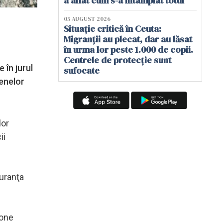
a aflat cum s-a întâmplat totul
05 AUGUST 2026
Situație critică în Ceuta:
Migranții au plecat, dar au lăsat
în urma lor peste 1.000 de copii.
Centrele de protecție sunt
 în jurul
sufocate
menelor
lor
ii
guranţa
rone