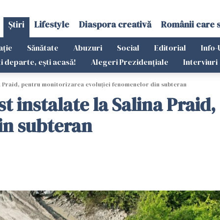
Știri
Lifestyle
Diaspora creativă
Românii care 
ație
Sănătate
Abuzuri
Social
Editorial
Info-
ti departe, ești acasă!
Alegeri Prezidențiale
Interviuri
ina Praid, pentru monitorizarea evoluţiei fenomenelor din subteran
ost instalate la Salina Prai
in subteran