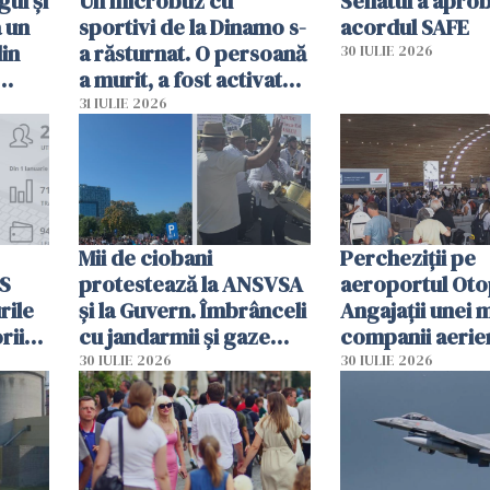
ul și
Un microbuz cu
Senatul a apro
a un
sportivi de la Dinamo s-
acordul SAFE
din
a răsturnat. O persoană
30 IULIE 2026
a murit, a fost activat
planul roșu de
31 IULIE 2026
intervenție
Mii de ciobani
Percheziții pe
MS
protestează la ANSVSA
aeroportul Oto
rile
și la Guvern. Îmbrânceli
Angajații unei 
rii
cu jandarmii și gaze
companii aerie
lacrimogene
parfumuri, ceas
30 IULIE 2026
30 IULIE 2026
ției
mâncarea desti
vânzării