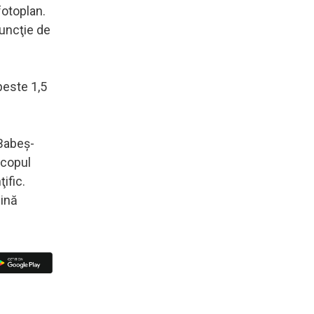
fotoplan.
funcţie de
peste 1,5
 Babeş-
Scopul
ific.
jină