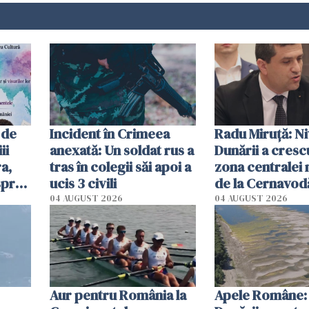
 de
Incident în Crimeea
Radu Miruţă: Ni
ii
anexată: Un soldat rus a
Dunării a crescu
a,
tras în colegii săi apoi a
zona centralei 
spre
ucis 3 civili
de la Cernavodă
olum
cm faţă de ziua
04 AUGUST 2026
04 AUGUST 2026
Aur pentru România la
Apele Române: 