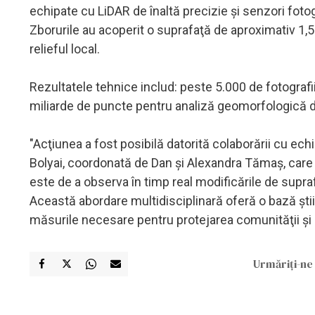
echipate cu LiDAR de înaltă precizie şi senzori foto
Zborurile au acoperit o suprafaţă de aproximativ 1,5 - 
relieful local.
Rezultatele tehnice includ: peste 5.000 de fotografi
miliarde de puncte pentru analiză geomorfologică d
"Acţiunea a fost posibilă datorită colaborării cu ech
Bolyai, coordonată de Dan şi Alexandra Tămaş, care 
este de a observa în timp real modificările de supraf
Această abordare multidisciplinară oferă o bază ştiin
măsurile necesare pentru protejarea comunităţii şi 
Urmăriți-ne 