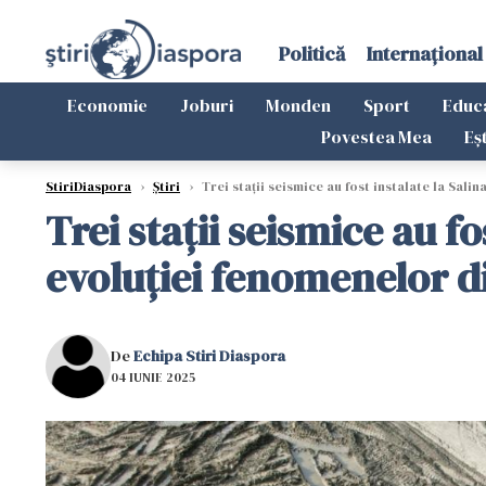
Politică
Internațional
Economie
Joburi
Monden
Sport
Educ
Povestea Mea
Eș
StiriDiaspora
›
Știri
›
Trei staţii seismice au fost instalate la Sal
Trei staţii seismice au f
evoluţiei fenomenelor d
De
Echipa Stiri Diaspora
04 IUNIE 2025