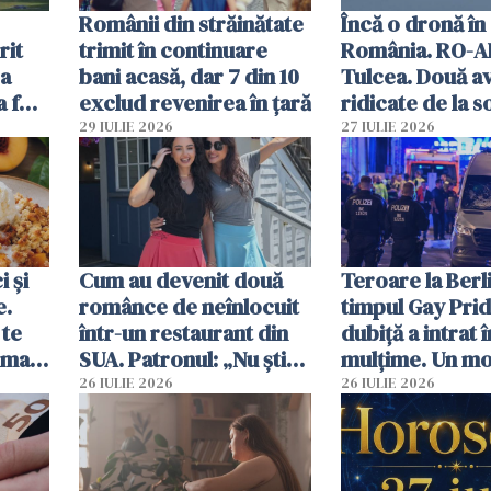
Românii din străinătate
Încă o dronă în
rit
trimit în continuare
România. RO-A
za
bani acasă, dar 7 din 10
Tulcea. Două a
a fost
exclud revenirea în țară
ridicate de la s
29 IULIE 2026
27 IULIE 2026
 și
Cum au devenit două
Teroare la Berli
e.
românce de neînlocuit
timpul Gay Prid
 te
într-un restaurant din
dubiță a intrat î
ima
SUA. Patronul: „Nu știu
mulțime. Un mor
ce o să mă fac fără voi”
răniți
26 IULIE 2026
26 IULIE 2026