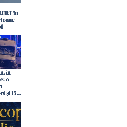
LERT în
vioane
ol
n, în
e: o
n
t și 15