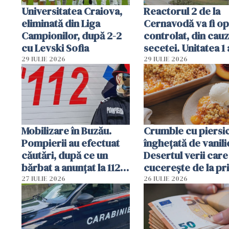
Universitatea Craiova,
Reactorul 2 de la
eliminată din Liga
Cernavodă va fi op
Campionilor, după 2-2
controlat, din cau
cu Levski Sofia
secetei. Unitatea 1 
deja oprită
29 IULIE 2026
29 IULIE 2026
Mobilizare în Buzău.
Crumble cu piersici
Pompierii au efectuat
înghețată de vanili
căutări, după ce un
Desertul verii care
bărbat a anunțat la 112
cucerește de la pr
că a văzut un obiect
lingură
27 IULIE 2026
26 IULIE 2026
luminos