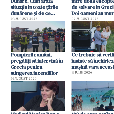
Dunăre. Cum arată
între două elicopt
situația în toate țările
de salvare în Greci
dunărene și de ce
Doi oameni au mur
România resimte
03 AUGUST 2026
02 AUGUST 2026
efectele, deși a plouat
în iulie
Pompierii români,
Ce trebuie să verif
pregătiţi să intervină în
înainte să închiriez
Grecia pentru
mașină vara aceas
stingerea incendiilor
31 IULIE 2026
01 AUGUST 2026