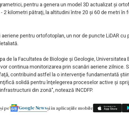
grametrici, pentru a genera un model 3D actualizat şi orto
2 kilometri pătraţi, la altitudini între 20 şi 60 de metri în 
i aeriene pentru ortofotoplan, un nor de puncte LiDAR cu 
etaliată.
ipa de la Facultatea de Biologie şi Geologie, Universitatea
vor continua monitorizarea prin scanări aeriene zilnice. 
aţă, contribuind astfel la o intervenţie fundamentată ştiinţ
ţifică solidă pentru înţelegerea proceselor active şi spri
infrastructurii din zonă", notează INCDFP.
Google News
și pe
și în aplicațiile mobile