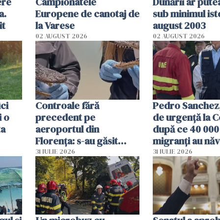
ere
Campionatele
Dunării ar pute
a.
Europene de canotaj de
sub minimul ist
it
la Varese
august 2003
02 AUGUST 2026
02 AUGUST 2026
ici
Controale fără
Pedro Sanchez, 
i o
precedent pe
de urgență la C
ta
aeroportul din
după ce 40 000
Florența: s-au găsit
migranți au năv
capete de aligator și o
teritoriul spani
31 IULIE 2026
31 IULIE 2026
sumă imensă de bani
mobiliza toate
resursele"