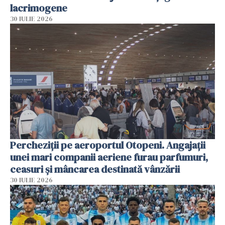
lacrimogene
30 IULIE 2026
Percheziții pe aeroportul Otopeni. Angajații
unei mari companii aeriene furau parfumuri,
ceasuri și mâncarea destinată vânzării
30 IULIE 2026