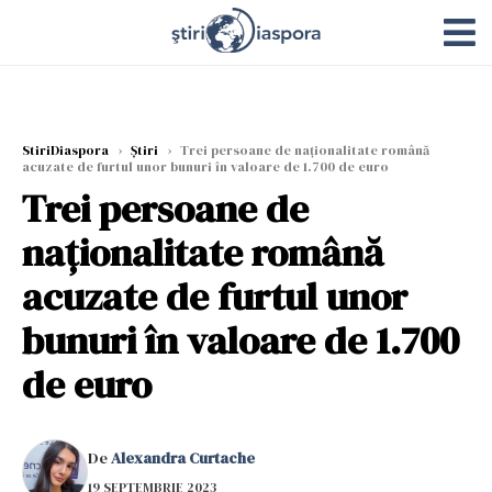
StiriDiaspora
›
Știri
›
Trei persoane de naționalitate română
acuzate de furtul unor bunuri în valoare de 1.700 de euro
Trei persoane de
naționalitate română
acuzate de furtul unor
bunuri în valoare de 1.700
de euro
De
Alexandra Curtache
19 SEPTEMBRIE 2023