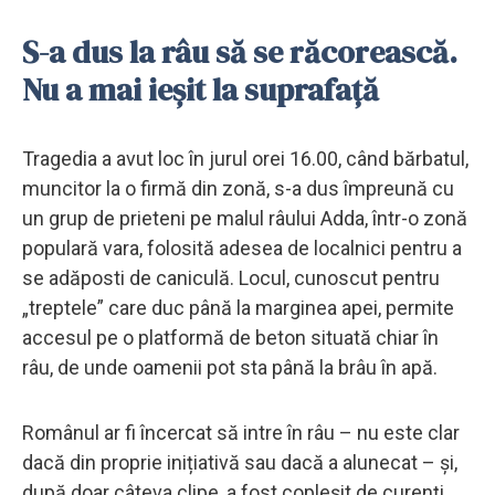
S-a dus la râu să se răcorească.
Nu a mai ieșit la suprafață
Tragedia a avut loc în jurul orei 16.00, când bărbatul,
muncitor la o firmă din zonă, s-a dus împreună cu
un grup de prieteni pe malul râului Adda, într-o zonă
populară vara, folosită adesea de localnici pentru a
se adăposti de caniculă. Locul, cunoscut pentru
„treptele” care duc până la marginea apei, permite
accesul pe o platformă de beton situată chiar în
râu, de unde oamenii pot sta până la brâu în apă.
Românul ar fi încercat să intre în râu – nu este clar
dacă din proprie inițiativă sau dacă a alunecat – și,
după doar câteva clipe, a fost copleșit de curenți