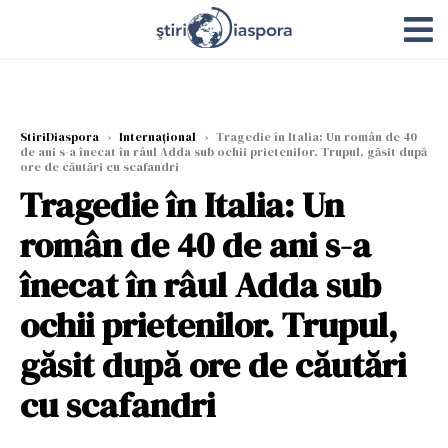
StiriDiaspora
›
Internațional
›
Tragedie în Italia: Un român de 40
de ani s-a înecat în râul Adda sub ochii prietenilor. Trupul, găsit după
ore de căutări cu scafandri
Tragedie în Italia: Un
român de 40 de ani s-a
înecat în râul Adda sub
ochii prietenilor. Trupul,
găsit după ore de căutări
cu scafandri