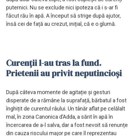
puternici. Nu se exclude nici ipoteza că i s-ar fi
făcut rău în apă. A început să strige după ajutor,
însă cei de față au crezut, inițial, că e o glumă.
Curenții l-au tras la fund.
Prietenii au privit neputincioși
După câteva momente de agitație și gesturi
disperate de a rămâne la suprafață, bărbatul a fost
înghițit de curentul râului. Un tânăr aflat pe celălalt
mal, în zona Canonica d’Adda, a sărit în apă în
încercarea de a-l salva, dar a fost nevoit să renunțe
din cauza riscului major pe care îl reprezentau