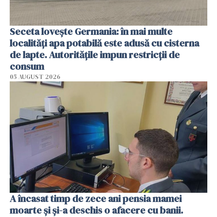
Seceta lovește Germania: în mai multe
localități apa potabilă este adusă cu cisterna
de lapte. Autoritățile impun restricții de
consum
05 AUGUST 2026
A încasat timp de zece ani pensia mamei
moarte și și-a deschis o afacere cu banii.