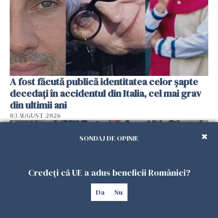
A fost făcută publică identitatea celor șapte
decedați în accidentul din Italia, cel mai grav
din ultimii ani
03 AUGUST 2026
SONDAJ DE OPINIE
Credeți că UE a adus beneficii României?
Da
Nu