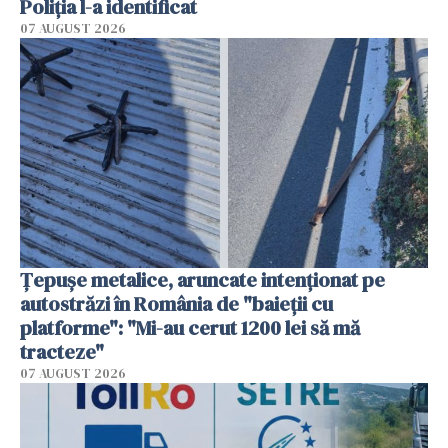
Poliția l-a identificat
07 AUGUST 2026
Țepușe metalice, aruncate intenționat pe
autostrăzi în România de "baieții cu
platforme": "Mi-au cerut 1200 lei să mă
tracteze"
07 AUGUST 2026