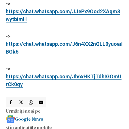
->
https://chat.whatsapp.com/JJePx9Ood2XAgm8
wytbimH
->
https://chat.whatsapp.com/J6n4XX2nQLL0yuoail
BGk6
->
https://chat.whatsapp.com/Jb6xHKTjTdhIGOmU
rCk0qy
Urmăriți-ne și pe
Google News
și în aplicațiile mobile