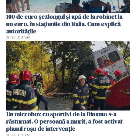
100 de euro șezlongul și apă de la robinet la
un euro, în stațiunile din Italia. Cum explică
autoritățile
31 IULIE 2026
Un microbuz cu sportivi de la Dinamo s-a
răsturnat. O persoană a murit, a fost activat
planul roșu de intervenție
31 IULIE 2026