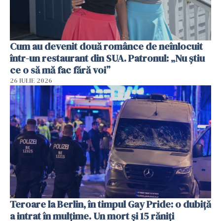
Cum au devenit două românce de neînlocuit
într-un restaurant din SUA. Patronul: „Nu știu
ce o să mă fac fără voi”
26 IULIE 2026
Teroare la Berlin, în timpul Gay Pride: o dubiță
a intrat în mulțime. Un mort și 15 răniți