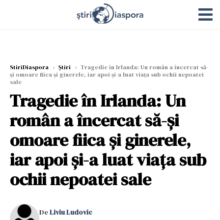
StiriDiaspora
›
Știri
›
Tragedie în Irlanda: Un român a încercat să-
și omoare fiica și ginerele, iar apoi și-a luat viața sub ochii nepoatei
sale
Tragedie în Irlanda: Un
român a încercat să-și
omoare fiica și ginerele,
iar apoi și-a luat viața sub
ochii nepoatei sale
De
Liviu Ludovic