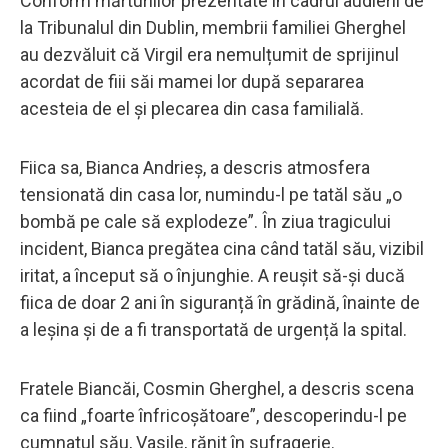
Conform mărturiilor prezentate în cadrul audierii de
la Tribunalul din Dublin, membrii familiei Gherghel
au dezvăluit că Virgil era nemulțumit de sprijinul
acordat de fiii săi mamei lor după separarea
acesteia de el și plecarea din casa familială.
Fiica sa, Bianca Andrieș, a descris atmosfera
tensionată din casa lor, numindu-l pe tatăl său „o
bombă pe cale să explodeze”. În ziua tragicului
incident, Bianca pregătea cina când tatăl său, vizibil
iritat, a început să o înjunghie. A reușit să-și ducă
fiica de doar 2 ani în siguranță în grădină, înainte de
a leșina și de a fi transportată de urgență la spital.
Fratele Biancăi, Cosmin Gherghel, a descris scena
ca fiind „foarte înfricoșătoare”, descoperindu-l pe
cumnatul său, Vasile, rănit în sufragerie.