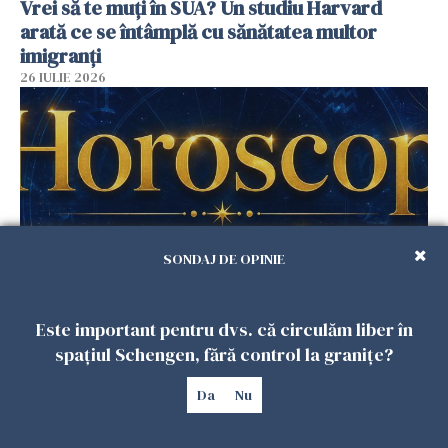
Vrei să te muți în SUA? Un studiu Harvard
arată ce se întâmplă cu sănătatea multor
imigranți
26 IULIE 2026
SONDAJ DE OPINIE
Horoscop 27 iulie. Lunea care schimbă ritmul
Este important pentru dvs. că circulăm liber în
săptămânii. Universul deschide uși
spațiul Schengen, fără control la granițe?
neașteptate pentru unele zodii
Da
Nu
26 IULIE 2026