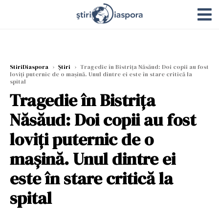
StiriDiaspora
›
Știri
›
Tragedie în Bistrița Năsăud: Doi copii au fost
loviți puternic de o mașină. Unul dintre ei este în stare critică la
spital
Tragedie în Bistrița
Năsăud: Doi copii au fost
loviți puternic de o
mașină. Unul dintre ei
este în stare critică la
spital