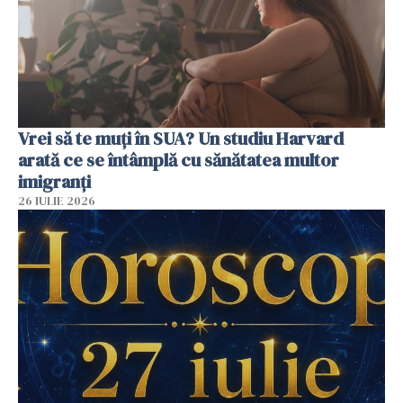
Vrei să te muți în SUA? Un studiu Harvard
arată ce se întâmplă cu sănătatea multor
imigranți
26 IULIE 2026