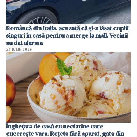
Româncă din Italia, acuzată că și-a lăsat copiii
singuri în casă pentru a merge la mall. Vecinii
au dat alarma
25 IULIE 2026
Înghețata de casă cu nectarine care
cucerește vara. Rețeta fără aparat, gata din