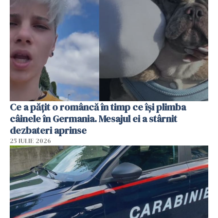
Ce a pățit o româncă în timp ce își plimba
câinele în Germania. Mesajul ei a stârnit
dezbateri aprinse
25 IULIE 2026