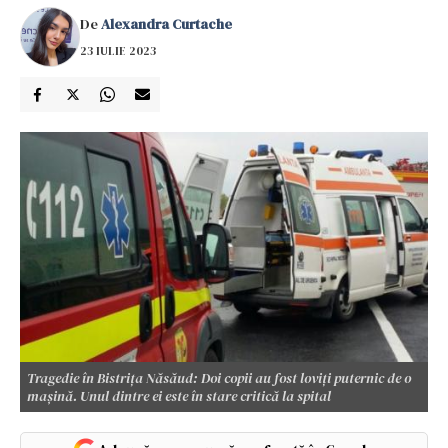
De
Alexandra Curtache
23 IULIE 2023
Tragedie în Bistrița Năsăud: Doi copii au fost loviți puternic de o
mașină. Unul dintre ei este în stare critică la spital