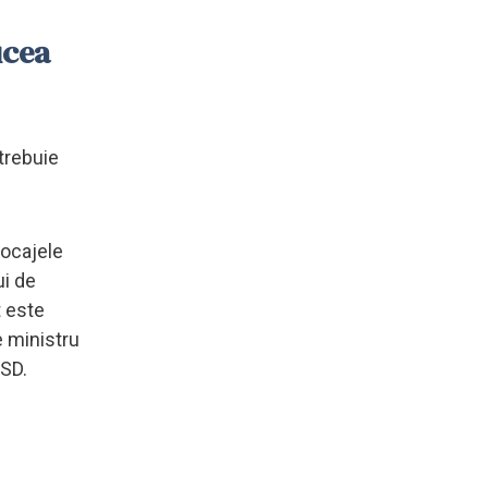
ucea
 trebuie
locajele
ui de
t este
e ministru
PSD.