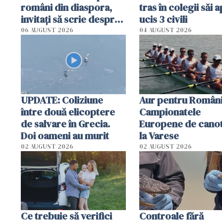
români din diaspora,
tras în colegii săi a
invitați să scrie despre
ucis 3 civili
România într-un volum
06 AUGUST 2026
04 AUGUST 2026
special
UPDATE: Coliziune
Aur pentru Români
între două elicoptere
Campionatele
de salvare în Grecia.
Europene de canot
Doi oameni au murit
la Varese
02 AUGUST 2026
02 AUGUST 2026
Ce trebuie să verifici
Controale fără