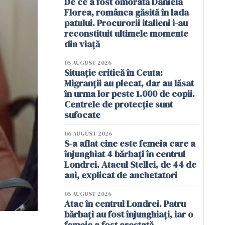
De ce a fost omorâtă Daniela
Florea, românca găsită în lada
patului. Procurorii italieni i-au
reconstituit ultimele momente
din viață
05 AUGUST 2026
Situație critică în Ceuta:
Migranții au plecat, dar au lăsat
în urma lor peste 1.000 de copii.
Centrele de protecție sunt
sufocate
06 AUGUST 2026
S-a aflat cine este femeia care a
înjunghiat 4 bărbați în centrul
Londrei. Atacul Stellei, de 44 de
ani, explicat de anchetatori
05 AUGUST 2026
Atac în centrul Londrei. Patru
bărbați au fost înjunghiați, iar o
femeie a fost arestată