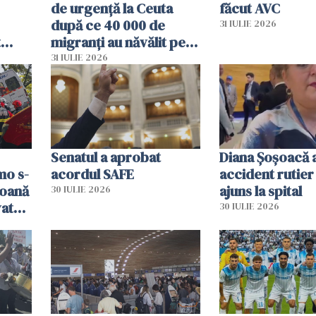
de urgență la Ceuta
făcut AVC
după ce 40 000 de
31 IULIE 2026
t
migranți au năvălit pe
și o
teritoriul spaniol: „Vom
31 IULIE 2026
ni
mobiliza toate
resursele"
Senatul a aprobat
Diana Șoșoacă a
mo s-
acordul SAFE
accident rutier 
soană
ajuns la spital
30 IULIE 2026
vat
30 IULIE 2026