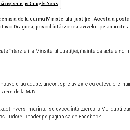
ărește-ne pe Google News
misia de la cârma Ministerului justiţiei. Acesta a posta
i Liviu Dragnea, privind întârzierea avizelor pe anumite 
te întârzieri la Minsiterul Justiţiei, înainte ca actele nor
ative erau aduse, uneori, spre avizare cu câteva ore îna
rziere de la MJ?
exact invers- mai întai se evoca întârzierea la MJ, după ca
cris Tudorel Toader pe pagina sa de Facebook.