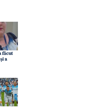
 făcut
și a