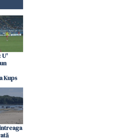
 U'
 un
la Kups
întreaga
ată