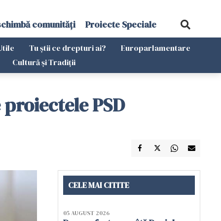
schimbă comunități
Proiecte Speciale
Utile
Tu știi ce drepturi ai?
Europarlamentare
Cultură și Tradiții
 proiectele PSD
CELE MAI CITITE
05 AUGUST 2026