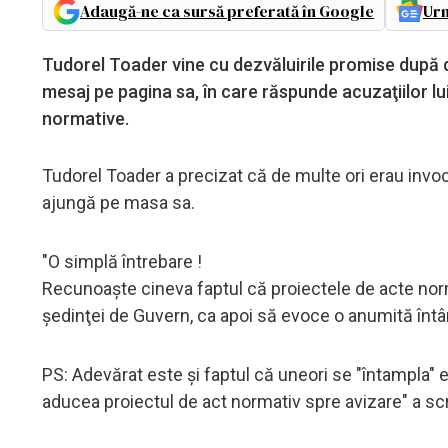
Adaugă-ne ca sursă preferată în Google
Urm
Tudorel Toader vine cu dezvăluirile promise după de
mesaj pe pagina sa, în care răspunde acuzaţiilor lu
normative.
Tudorel Toader a precizat că de multe ori erau invoca
ajungă pe masa sa.
"O simplă întrebare !
Recunoaşte cineva faptul că proiectele de acte norm
şedinţei de Guvern, ca apoi să evoce o anumită întâ
PS: Adevărat este şi faptul că uneori se "întampla" 
aducea proiectul de act normativ spre avizare" a s