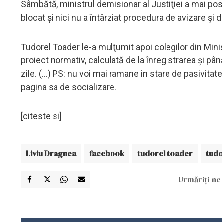
Sâmbătă, ministrul demisionar al Justiţiei a mai po
blocat şi nici nu a întârziat procedura de avizare şi 
Tudorel Toader le-a mulţumit apoi colegilor din Minis
proiect normativ, calculată de la înregistrarea şi pâ
zile. (...) PS: nu voi mai ramane in stare de pasivita
pagina sa de socializare.
[citeste si]
Liviu Dragnea
facebook
tudorel toader
tudo
Urmăriți-ne 