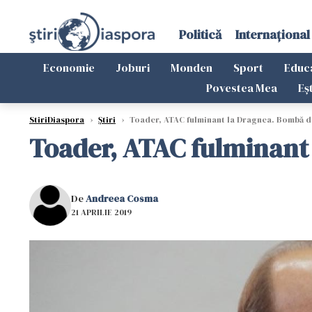
Politică
Internațional
Economie
Joburi
Monden
Sport
Educ
Povestea Mea
Eș
StiriDiaspora
›
Știri
›
Toader, ATAC fulminant la Dragnea. Bombă d
Toader, ATAC fulminant
De
Andreea Cosma
21 APRILIE 2019