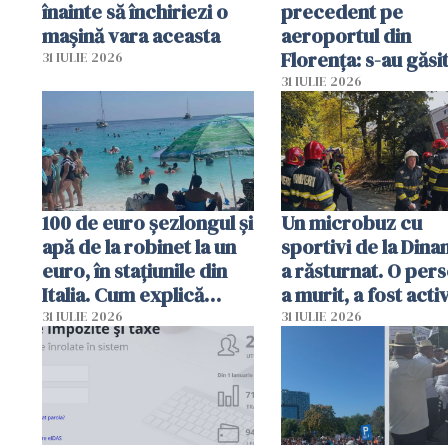
înainte să închiriezi o
precedent pe
mașină vara aceasta
aeroportul din
Florența: s-au găsi
31 IULIE 2026
capete de aligator 
31 IULIE 2026
sumă imensă de ba
100 de euro șezlongul și
Un microbuz cu
apă de la robinet la un
sportivi de la Dina
euro, în stațiunile din
a răsturnat. O per
Italia. Cum explică
a murit, a fost acti
autoritățile
planul roșu de
31 IULIE 2026
31 IULIE 2026
intervenție