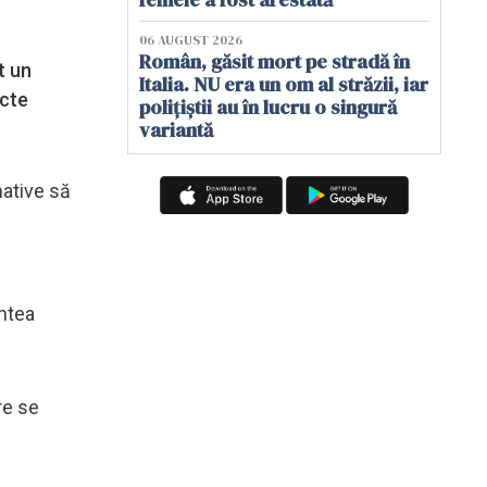
06 AUGUST 2026
Român, găsit mort pe stradă în
t un
Italia. NU era un om al străzii, iar
acte
polițiștii au în lucru o singură
variantă
mative să
intea
re se