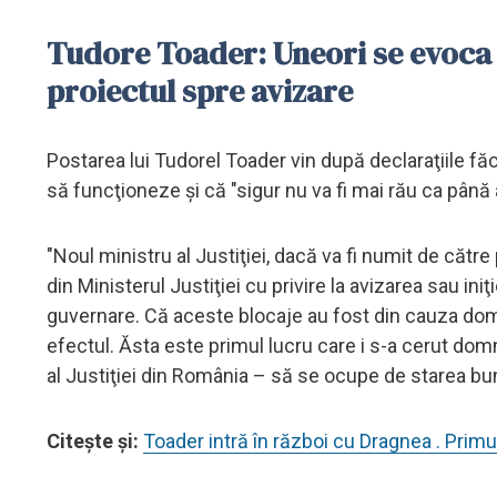
Tudore Toader: Uneori se evoca 
proiectul spre avizare
Postarea lui Tudorel Toader vin după declaraţiile făc
să funcţioneze şi că "sigur nu va fi mai rău ca până
"Noul ministru al Justiţiei, dacă va fi numit de cătr
din Ministerul Justiţiei cu privire la avizarea sau in
guvernare. Că aceste blocaje au fost din cauza do
efectul. Ăsta este primul lucru care i s-a cerut dom
al Justiţiei din România – să se ocupe de starea bun
Citeşte şi:
Toader intră în război cu Dragnea . Prim