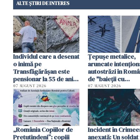
ALTE ȘTIRI DE INTERES
Individul care a desenat
Țepușe metalice,
o inimă pe
aruncate intențion
Transfăgărășan este
autostrăzi în Româ
pensionar la 55 de ani.
de "baieții cu
Poliția l-a identificat
platforme": "Mi-au
07 AUGUST 2026
07 AUGUST 2026
cerut 1200 lei să m
tracteze"
„România Copiilor de
Incident în Crimee
Pretutindeni”: copiii
anexată: Un soldat 