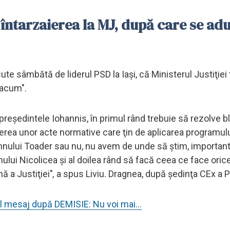
întarzaierea la MJ, după care se ad
ute sâmbătă de liderul PSD la Iaşi, că Ministerul Justiţiei
 acum".
e preşedintele Iohannis, în primul rând trebuie să rezolve b
iţierea unor acte normative care ţin de aplicarea programul
mnului Toader sau nu, nu avem de unde să ştim, importan
nului Nicolicea şi al doilea rând să facă ceea ce face oric
ă a Justiţiei"
,
a spus Liviu. Dragnea, după şedinţa CEx a 
ul mesaj după DEMISIE: Nu voi mai...