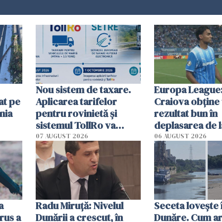
Nou sistem de taxare.
Europa League:
at pe
Aplicarea tarifelor
Craiova obține
nia
pentru rovinietă şi
rezultat bun în
sistemul TollRo va
deplasarea de 
începe la 1 octombrie
07 AUGUST 2026
06 AUGUST 2026
ă
a
Radu Miruţă: Nivelul
Seceta lovește 
rus a
Dunării a crescut, în
Dunăre. Cum ar