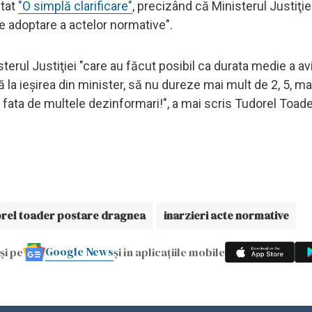
stat
"O simplă clarificare"
, precizând că Ministerul Justiţie
de adoptare a actelor normative".
terul Justiţiei "care au făcut posibil ca durata medie a avi
nă la ieşirea din minister, să nu dureze mai mult de 2, 5, m
te fata de multele dezinformari!", a mai scris Tudorel Toad
rel toader postare dragnea
inarzieri acte normative
Google News
și pe
și în aplicațiile mobile