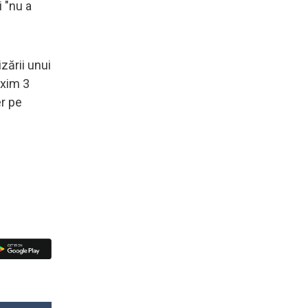
i "nu a
zării unui
axim 3
er pe