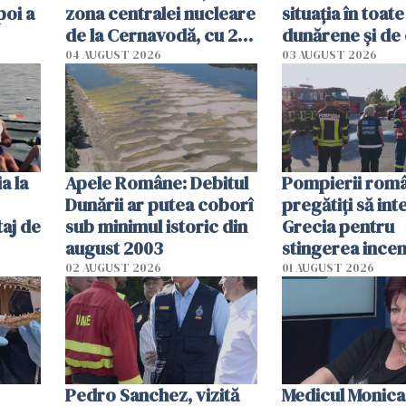
poi a
zona centralei nucleare
situația în toate
de la Cernavodă, cu 2
dunărene și de
cm faţă de ziua trecută
România resim
04 AUGUST 2026
03 AUGUST 2026
efectele, deși a
în iulie
a la
Apele Române: Debitul
Pompierii româ
Dunării ar putea coborî
pregătiţi să int
aj de
sub minimul istoric din
Grecia pentru
august 2003
stingerea incen
02 AUGUST 2026
01 AUGUST 2026
Pedro Sanchez, vizită
Medicul Monica