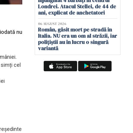
înjunghiat 4 bărbați în centrul
Londrei. Atacul Stellei, de 44 de
ani, explicat de anchetatori
06 AUGUST 2026
Român, găsit mort pe stradă în
iodată nu
Italia. NU era un om al străzii, iar
polițiștii au în lucru o singură
variantă
omâniei.
simți cel
iei
președinte