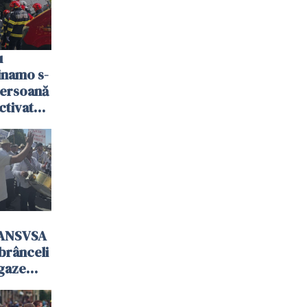
u
Dinamo s-
persoană
activat
 ANSVSA
mbrânceli
 gaze