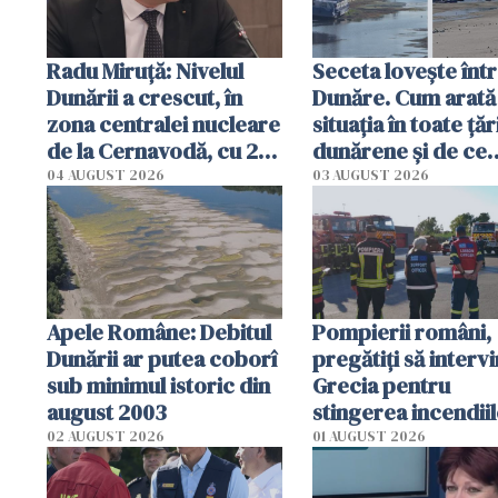
Radu Miruţă: Nivelul
Seceta lovește înt
Dunării a crescut, în
Dunăre. Cum arată
zona centralei nucleare
situația în toate țăr
de la Cernavodă, cu 2
dunărene și de ce
cm faţă de ziua trecută
România resimte
04 AUGUST 2026
03 AUGUST 2026
efectele, deși a pl
în iulie
Apele Române: Debitul
Pompierii români,
Dunării ar putea coborî
pregătiţi să intervi
sub minimul istoric din
Grecia pentru
august 2003
stingerea incendii
02 AUGUST 2026
01 AUGUST 2026