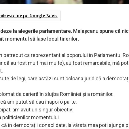
ărește-ne pe Google News
eze la alegerile parlamentare. Meleșcanu spune că nic
nit momentul să lase locul tinerilor.
am petrecut ca reprezentant al poporului în Parlamentul R
r că au fost mult mai multe), au fost remarcabile, mă pot 
t.
sute de legi, care astăzi sunt coloana juridică a democraț
plomat de carieră în slujba României și a românilor.
 că am putut să dau înapoi o parte.
cipat, am avut un singur obiectiv:
 politicienilor momentului.
că în democrații consolidate, la vârsta mea poți ajunge 