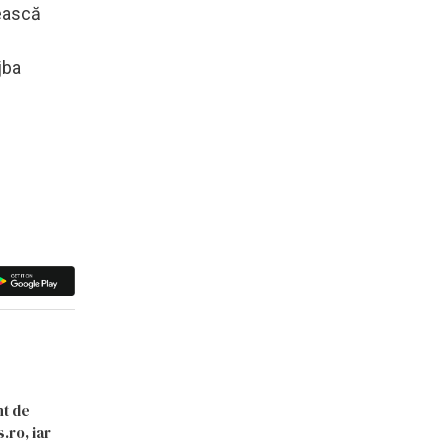
dească
jba
nt de
.ro, iar