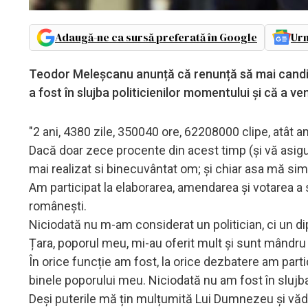
Adaugă-ne ca sursă preferată în Google
Urm
Teodor Meleșcanu anunță că renunță să mai candid
a fost în slujba politicienilor momentului și că a ve
"2 ani, 4380 zile, 350040 ore, 62208000 clipe, atât 
Dacă doar zece procente din acest timp (și vă asigu
mai realizat si binecuvântat om; și chiar asa mă sim
Am participat la elaborarea, amendarea și votarea a 
românești.
Niciodată nu m-am considerat un politician, ci un di
Țara, poporul meu, mi-au oferit mult și sunt mândru
În orice funcție am fost, la orice dezbatere am parti
binele poporului meu. Niciodată nu am fost în slujba
Deși puterile mă țin mulțumită Lui Dumnezeu și văd 