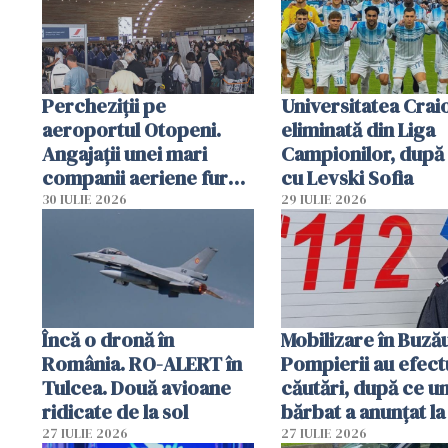
Percheziții pe
Universitatea Crai
aeroportul Otopeni.
eliminată din Liga
Angajații unei mari
Campionilor, după
companii aeriene furau
cu Levski Sofia
parfumuri, ceasuri și
30 IULIE 2026
29 IULIE 2026
mâncarea destinată
vânzării
Încă o dronă în
Mobilizare în Buză
România. RO-ALERT în
Pompierii au efect
Tulcea. Două avioane
căutări, după ce u
ridicate de la sol
bărbat a anunțat la
că a văzut un obie
27 IULIE 2026
27 IULIE 2026