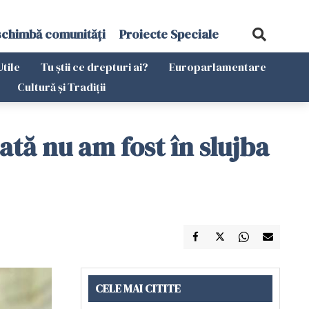
schimbă comunități
Proiecte Speciale
Utile
Tu știi ce drepturi ai?
Europarlamentare
Cultură și Tradiții
tă nu am fost în slujba
CELE MAI CITITE