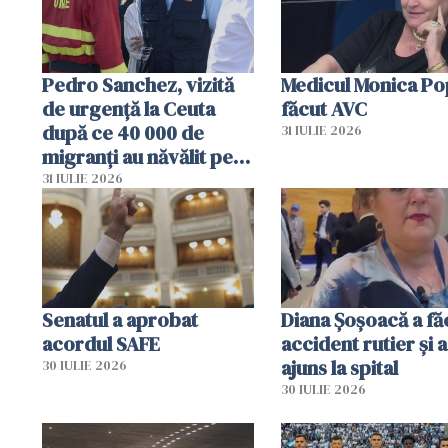
Pedro Sanchez, vizită
Medicul Monica Po
de urgență la Ceuta
făcut AVC
după ce 40 000 de
31 IULIE 2026
migranți au năvălit pe
teritoriul spaniol: „Vom
31 IULIE 2026
mobiliza toate
resursele"
Senatul a aprobat
Diana Șoșoacă a fă
acordul SAFE
accident rutier și a
ajuns la spital
30 IULIE 2026
30 IULIE 2026