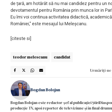
de țară, am hotărât să nu mai candidez pentru un no
devotamentul pentru România prin munca lor in Par
Eu îmi voi continua activitatea didactică, academică
României," este mesajul lui Meleșcanu.
[citeste si]
teodor melescanu
candidat
Urmăriți-ne 
Bogdan Bolojan
Bogdan Bolojan este redactor-șef al publicației ȘtiriDiaspor
producție TV, apoi reporter de televiziune și în final drumul