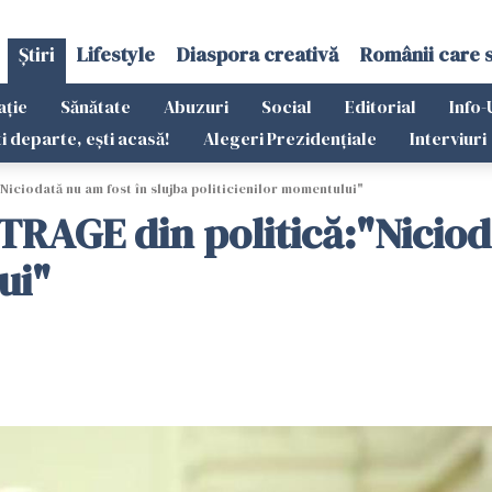
Știri
Lifestyle
Diaspora creativă
Românii care 
ație
Sănătate
Abuzuri
Social
Editorial
Info-
ti departe, ești acasă!
Alegeri Prezidențiale
Interviuri
ciodată nu am fost în slujba politicienilor momentului"
RAGE din politică:"Nicioda
ui"