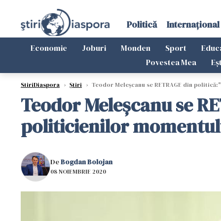
Politică
Internațional
Economie
Joburi
Monden
Sport
Educ
Povestea Mea
Eș
StiriDiaspora
›
Știri
›
Teodor Meleșcanu se RETRAGE din politică:"Ni
Teodor Meleșcanu se RET
politicienilor momentul
De
Bogdan Bolojan
08 NOIEMBRIE 2020