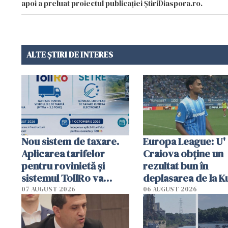
apoi a preluat proiectul publicației ȘtiriDiaspora.ro.
ALTE ȘTIRI DE INTERES
Nou sistem de taxare.
Europa League: U'
Aplicarea tarifelor
Craiova obține un
pentru rovinietă şi
rezultat bun în
sistemul TollRo va
deplasarea de la K
începe la 1 octombrie
07 AUGUST 2026
06 AUGUST 2026