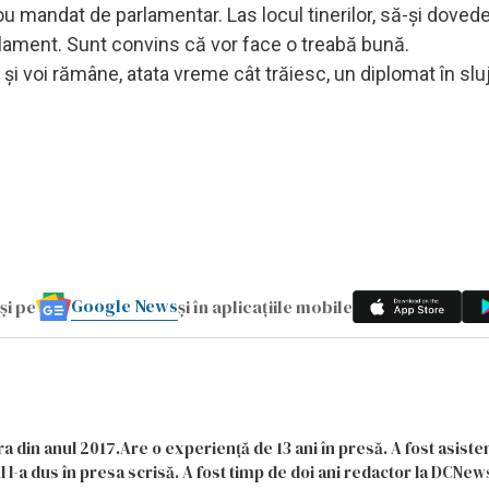
u mandat de parlamentar. Las locul tinerilor, să-și dove
lament. Sunt convins că vor face o treabă bună.
 și voi rămâne, atata vreme cât trăiesc, un diplomat în slu
Google News
și pe
și în aplicațiile mobile
a din anul 2017.Are o experiență de 13 ani în presă. A fost asiste
 l-a dus în presa scrisă. A fost timp de doi ani redactor la DCNews