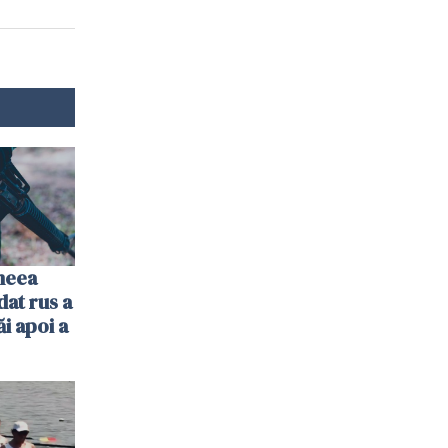
imeea
dat rus a
ăi apoi a