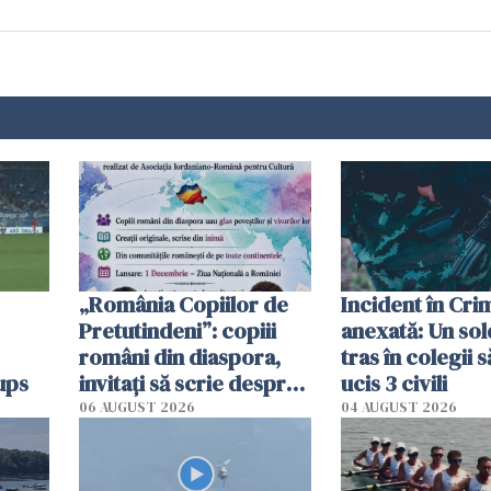
„România Copiilor de
Incident în Cr
Pretutindeni”: copiii
anexată: Un sol
români din diaspora,
tras în colegii s
ups
invitați să scrie despre
ucis 3 civili
România într-un volum
06 AUGUST 2026
04 AUGUST 2026
special