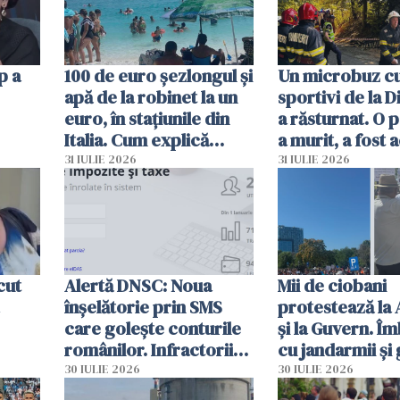
p a
100 de euro șezlongul și
Un microbuz c
apă de la robinet la un
sportivi de la 
euro, în stațiunile din
a răsturnat. O 
Italia. Cum explică
a murit, a fost 
autoritățile
planul roșu de
31 IULIE 2026
31 IULIE 2026
intervenție
cut
Alertă DNSC: Noua
Mii de ciobani
înșelătorie prin SMS
protestează la
care golește conturile
și la Guvern. Î
românilor. Infractorii
cu jandarmii și
folosesc numele
lacrimogene
30 IULIE 2026
30 IULIE 2026
Ghișeul.ro și al Poliției