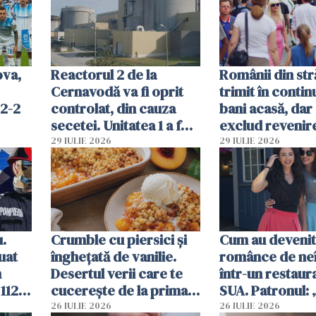
Române
ova,
Reactorul 2 de la
Românii din str
Cernavodă va fi oprit
trimit în conti
 2-2
controlat, din cauza
bani acasă, dar 
secetei. Unitatea 1 a fost
exclud revenire
deja oprită
29 IULIE 2026
29 IULIE 2026
u.
Crumble cu piersici și
Cum au devenit
uat
înghețată de vanilie.
românce de neî
n
Desertul verii care te
într-un restaur
 112
cucerește de la prima
SUA. Patronul: 
ct
lingură
ce o să mă fac f
26 IULIE 2026
26 IULIE 2026