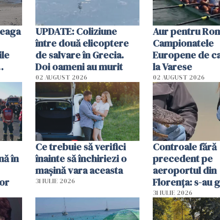
reaga
UPDATE: Coliziune
Aur pentru Rom
între două elicoptere
Campionatele
ile
de salvare în Grecia.
Europene de ca
Doi oameni au murit
la Varese
02 AUGUST 2026
02 AUGUST 2026
ouat
Ce trebuie să verifici
Controale fără
nă în
înainte să închiriezi o
precedent pe
mașină vara aceasta
aeroportul din
lor
Florența: s-au g
31 IULIE 2026
capete de aligat
31 IULIE 2026
sumă imensă de