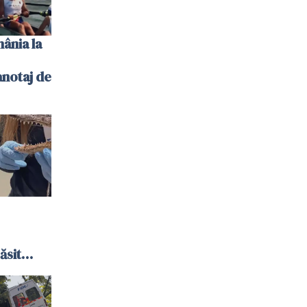
ânia la
notaj de
ăsit
or și o
 bani