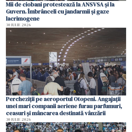
Mii de ciobani protestează la ANSVSA și la
Guvern. Îmbrânceli cu jandarmii și gaze
lacrimogene
30 IULIE 2026
Percheziții pe aeroportul Otopeni. Angajații
unei mari companii aeriene furau parfumuri,
ceasuri și mâncarea destinată vânzării
30 IULIE 2026