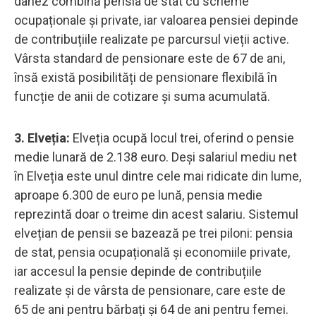
danez combină pensia de stat cu scheme
ocupaționale și private, iar valoarea pensiei depinde
de contribuțiile realizate pe parcursul vieții active.
Vârsta standard de pensionare este de 67 de ani,
însă există posibilități de pensionare flexibilă în
funcție de anii de cotizare și suma acumulată.
3. Elveția:
Elveția ocupă locul trei, oferind o pensie
medie lunară de 2.138 euro. Deși salariul mediu net
în Elveția este unul dintre cele mai ridicate din lume,
aproape 6.300 de euro pe lună, pensia medie
reprezintă doar o treime din acest salariu. Sistemul
elvețian de pensii se bazează pe trei piloni: pensia
de stat, pensia ocupațională și economiile private,
iar accesul la pensie depinde de contribuțiile
realizate și de vârsta de pensionare, care este de
65 de ani pentru bărbați și 64 de ani pentru femei.