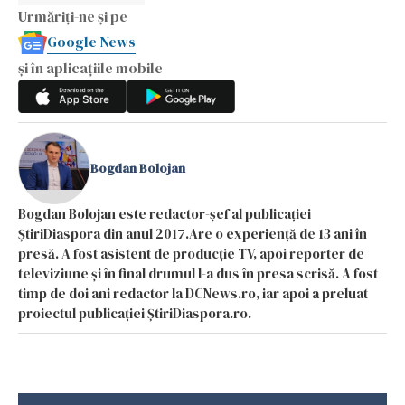
Urmăriți-ne și pe
Google News
și în aplicațiile mobile
Bogdan Bolojan
Bogdan Bolojan este redactor-șef al publicației
ȘtiriDiaspora din anul 2017.Are o experiență de 13 ani în
presă. A fost asistent de producție TV, apoi reporter de
televiziune și în final drumul l-a dus în presa scrisă. A fost
timp de doi ani redactor la DCNews.ro, iar apoi a preluat
proiectul publicației ȘtiriDiaspora.ro.