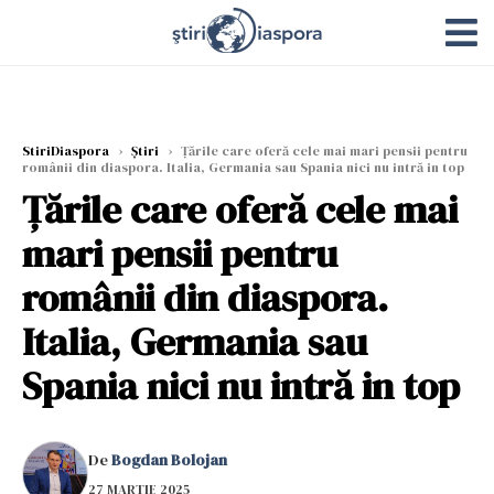
StiriDiaspora
›
Știri
›
Țările care oferă cele mai mari pensii pentru
românii din diaspora. Italia, Germania sau Spania nici nu intră in top
Țările care oferă cele mai
mari pensii pentru
românii din diaspora.
Italia, Germania sau
Spania nici nu intră in top
De
Bogdan Bolojan
27 MARTIE 2025