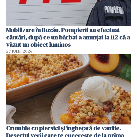
Mobilizare în Buzău. Pompierii au efectuat
căutări, după ce un bărbat a anunțat la 112 că a
văzut un obiect luminos
27 IULIE 2026
Crumble cu piersici și înghețată de vanilie.
Desertul verii care te cucerește de la prima