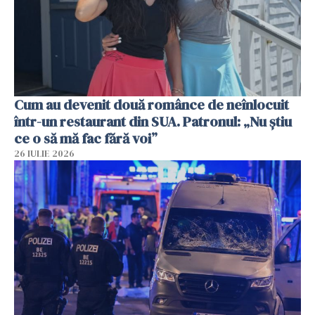
Cum au devenit două românce de neînlocuit
într-un restaurant din SUA. Patronul: „Nu știu
ce o să mă fac fără voi”
26 IULIE 2026