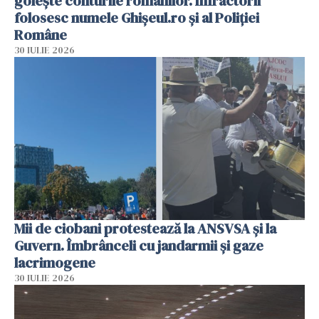
golește conturile românilor. Infractorii
folosesc numele Ghișeul.ro și al Poliției
Române
30 IULIE 2026
Mii de ciobani protestează la ANSVSA și la
Guvern. Îmbrânceli cu jandarmii și gaze
lacrimogene
30 IULIE 2026