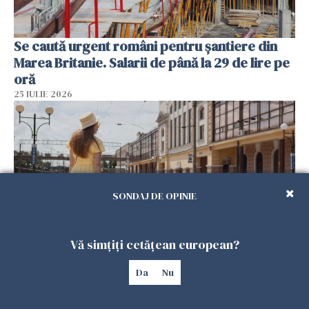
Se caută urgent români pentru șantiere din
Marea Britanie. Salarii de până la 29 de lire pe
oră
25 IULIE 2026
SONDAJ DE OPINIE
Vă simțiți cetățean european?
Haos pe calea ferată în Italia! Timp de
Da
Nu
aproape patru zile, trenurile spre Roma și
Milano pot întârzia până la 3 ore