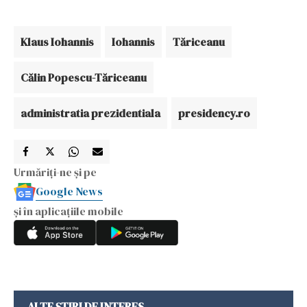
Klaus Iohannis
Iohannis
Tăriceanu
Călin Popescu-Tăriceanu
administratia prezidentiala
presidency.ro
Urmăriți-ne și pe
Google News
și în aplicațiile mobile
ALTE ȘTIRI DE INTERES