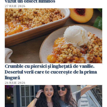
văzut un obiect luminos
27 IULIE 2026
Crumble cu piersici și înghețată de vanilie.
Desertul verii care te cucerește de la prima
lingură
26 IULIE 2026