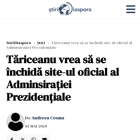
StiriDiaspora
›
Știri
›
Tăriceanu vrea să se închidă site-ul oficial al
Adminsiraţiei Prezidenţiale
Tăriceanu vrea să se
închidă site-ul oficial al
Adminsiraţiei
Prezidenţiale
De
Andreea Cosma
02 MAI 2020