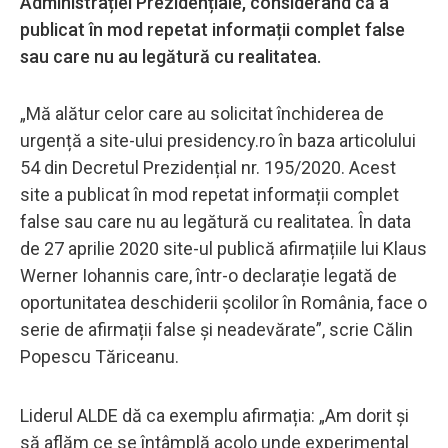
Administrației Prezidențiale, considerând că a
publicat în mod repetat informații complet false
sau care nu au legătură cu realitatea.
„Mă alătur celor care au solicitat închiderea de
urgență a site-ului presidency.ro în baza articolului
54 din Decretul Prezidențial nr. 195/2020. Acest
site a publicat în mod repetat informații complet
false sau care nu au legătură cu realitatea. În data
de 27 aprilie 2020 site-ul publică afirmațiile lui Klaus
Werner Iohannis care, într-o declarație legată de
oportunitatea deschiderii școlilor în România, face o
serie de afirmații false și neadevărate”, scrie Călin
Popescu Tăriceanu.
Liderul ALDE dă ca exemplu afirmația: „Am dorit și
să aflăm ce se întâmplă acolo unde experimental