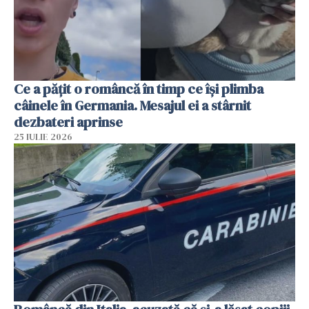
Ce a pățit o româncă în timp ce își plimba
câinele în Germania. Mesajul ei a stârnit
dezbateri aprinse
25 IULIE 2026