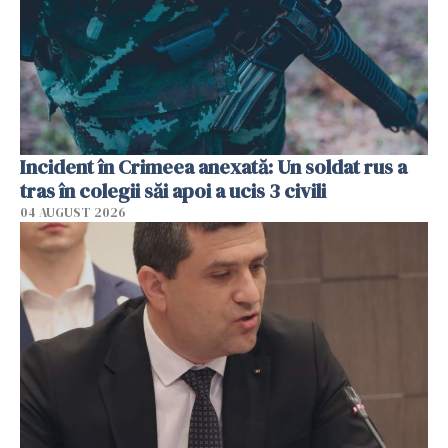
Incident în Crimeea anexată: Un soldat rus a
tras în colegii săi apoi a ucis 3 civili
04 AUGUST 2026