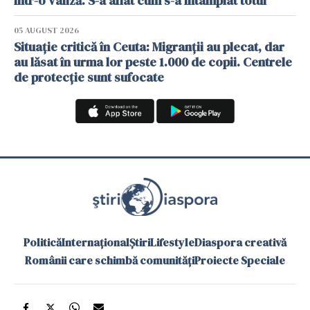
într-o valiză. S-a aflat cum s-a întâmplat totul
05 AUGUST 2026
Situație critică în Ceuta: Migranții au plecat, dar
au lăsat în urma lor peste 1.000 de copii. Centrele
de protecție sunt sufocate
Politică
Internațional
Știri
Lifestyle
Diaspora creativă
Românii care schimbă comunități
Proiecte Speciale