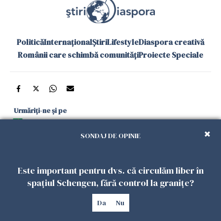
Politică
Internațional
Știri
Lifestyle
Diaspora creativă
Românii care schimbă comunități
Proiecte Speciale
Urmăriți-ne și pe
Google News
SONDAJ DE OPINIE
și în aplicațiile mobile
Este important pentru dvs. că circulăm liber în
Politica de
Politica
Gestionați
Contact
Declarație de
spațiul Schengen, fără control la granițe?
confidențialitate
Cookies
preferințele
accesibilitate
Da
Nu
Copyright 2026. Toate drepturile rezervate.