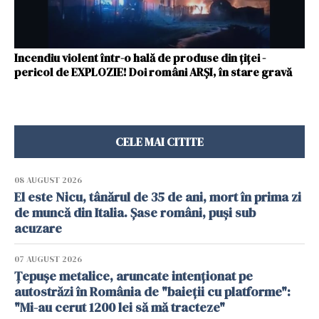
Incendiu violent într-o hală de produse din țiței -
pericol de EXPLOZIE! Doi români ARȘI, în stare gravă
CELE MAI CITITE
08 AUGUST 2026
El este Nicu, tânărul de 35 de ani, mort în prima zi
de muncă din Italia. Șase români, puși sub
acuzare
07 AUGUST 2026
Țepușe metalice, aruncate intenționat pe
autostrăzi în România de "baieții cu platforme":
"Mi-au cerut 1200 lei să mă tracteze"