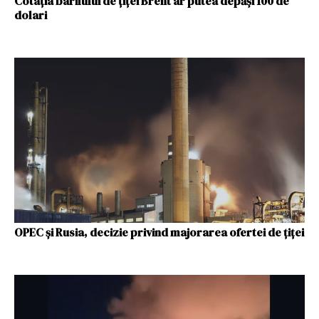
Cotaţia barilului de ţiţei Brent ar putea depăşi 100 de
dolari
OPEC şi Rusia, decizie privind majorarea ofertei de țiței