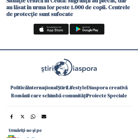
Situație critică în Ceuta: Migranții au plecat, dar
au lăsat în urma lor peste 1.000 de copii. Centrele
de protecție sunt sufocate
Politică
Internațional
Știri
Lifestyle
Diaspora creativă
Românii care schimbă comunități
Proiecte Speciale
Urmăriți-ne și pe