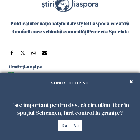
Politică
Internațional
Știri
Lifestyle
Diaspora creativă
Românii care schimbă comunități
Proiecte Speciale
Urmăriți-ne și pe
Google News
SONDAJ DE OPINIE
și în aplicațiile mobile
Este important pentru dvs. că circulăm liber în
Politica de
Politica
Gestionați
Contact
Declarație de
spațiul Schengen, fără control la granițe?
confidențialitate
Cookies
preferințele
accesibilitate
Da
Nu
Copyright 2026. Toate drepturile rezervate.