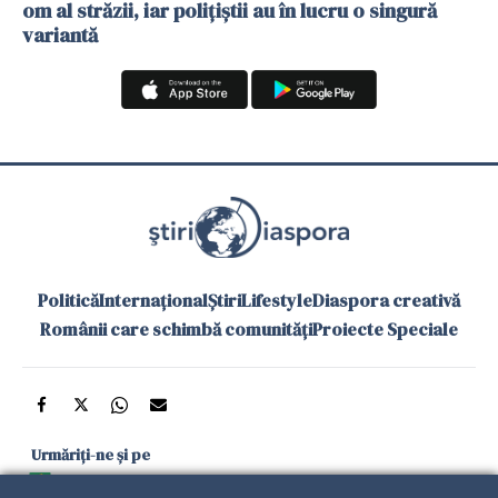
om al străzii, iar polițiștii au în lucru o singură
variantă
Politică
Internațional
Știri
Lifestyle
Diaspora creativă
Românii care schimbă comunități
Proiecte Speciale
Urmăriți-ne și pe
Google News