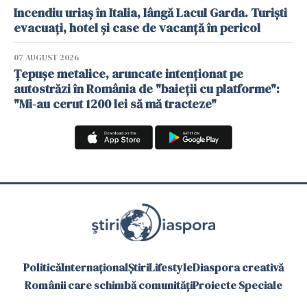
Incendiu uriaș în Italia, lângă Lacul Garda. Turiști
evacuați, hotel și case de vacanță în pericol
07 AUGUST 2026
Țepușe metalice, aruncate intenționat pe
autostrăzi în România de "baieții cu platforme":
"Mi-au cerut 1200 lei să mă tracteze"
Politică
Internațional
Știri
Lifestyle
Diaspora creativă
Românii care schimbă comunități
Proiecte Speciale