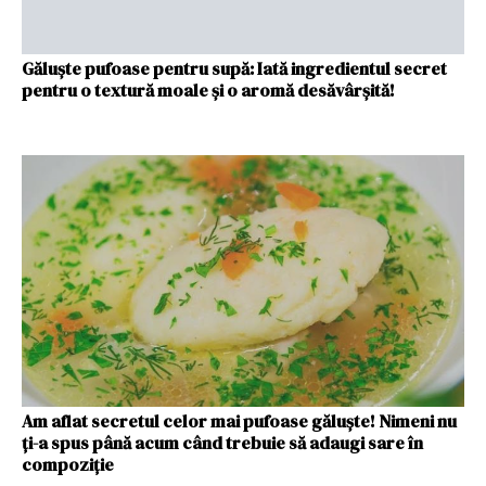
Găluște pufoase pentru supă: Iată ingredientul secret
pentru o textură moale și o aromă desăvârșită!
Am aflat secretul celor mai pufoase găluște! Nimeni nu
ți-a spus până acum când trebuie să adaugi sare în
compoziție