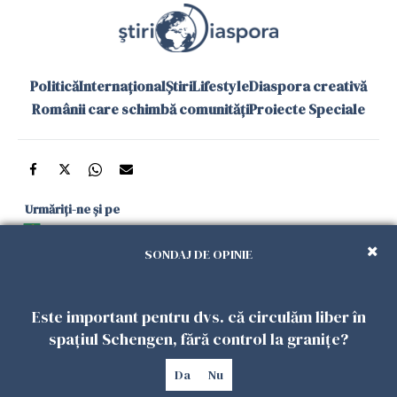
Politică
Internațional
Știri
Lifestyle
Diaspora creativă
Românii care schimbă comunități
Proiecte Speciale
Urmăriți-ne și pe
Google News
SONDAJ DE OPINIE
și în aplicațiile mobile
Este important pentru dvs. că circulăm liber în
Politica de
Politica
Gestionați
Contact
Declarație de
spațiul Schengen, fără control la granițe?
confidențialitate
Cookies
preferințele
accesibilitate
Da
Nu
Copyright 2026. Toate drepturile rezervate.