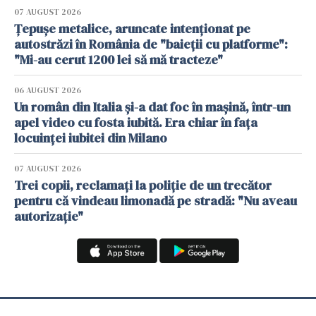
07 AUGUST 2026
Țepușe metalice, aruncate intenționat pe
autostrăzi în România de "baieții cu platforme":
"Mi-au cerut 1200 lei să mă tracteze"
06 AUGUST 2026
Un român din Italia și-a dat foc în mașină, într-un
apel video cu fosta iubită. Era chiar în fața
locuinței iubitei din Milano
07 AUGUST 2026
Trei copii, reclamați la poliție de un trecător
pentru că vindeau limonadă pe stradă: "Nu aveau
autorizație"