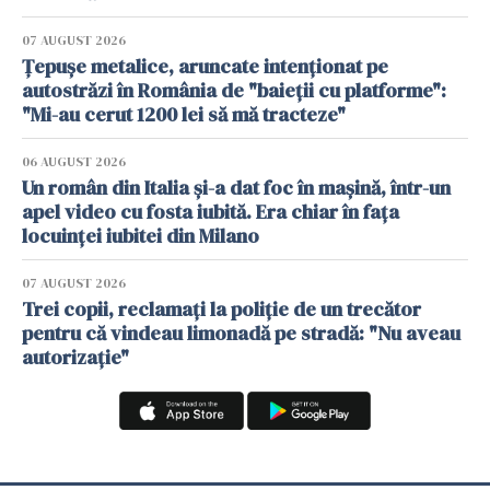
07 AUGUST 2026
Țepușe metalice, aruncate intenționat pe
autostrăzi în România de "baieții cu platforme":
"Mi-au cerut 1200 lei să mă tracteze"
06 AUGUST 2026
Un român din Italia și-a dat foc în mașină, într-un
apel video cu fosta iubită. Era chiar în fața
locuinței iubitei din Milano
07 AUGUST 2026
Trei copii, reclamați la poliție de un trecător
pentru că vindeau limonadă pe stradă: "Nu aveau
autorizație"