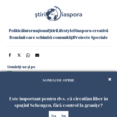
Politică
Internațional
Știri
Lifestyle
Diaspora creativă
Românii care schimbă comunități
Proiecte Speciale
Urmăriți-ne și pe
Google News
SONDAJ DE OPINIE
și în aplicațiile mobile
Este important pentru dvs. că circulăm liber în
Politica de
Politica
Gestionați
Contact
Declarație de
spațiul Schengen, fără control la granițe?
confidențialitate
Cookies
preferințele
accesibilitate
Da
Nu