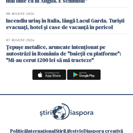
mai bine ca în Anglia. E schimbat"
08 AUGUST 2026
Incendiu uriaș în Italia, lângă Lacul Garda. Turiști
evacuați, hotel și case de vacanță în pericol
07 AUGUST 2026
Țepușe metalice, aruncate intenționat pe
autostrăzi în România de "baieții cu platforme":
"Mi-au cerut 1200 lei să mă tracteze"
Politică
Internațional
Știri
Lifestyle
Diaspora creativă