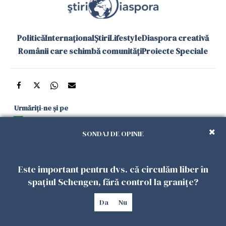
Politică
Internațional
Știri
Lifestyle
Diaspora creativă
Românii care schimbă comunități
Proiecte Speciale
Urmăriți-ne și pe
Google News
SONDAJ DE OPINIE
și în aplicațiile mobile
Este important pentru dvs. că circulăm liber în
Politica de
Politica
Gestionați
Contact
Declarație de
spațiul Schengen, fără control la granițe?
confidențialitate
Cookies
preferințele
accesibilitate
Da
Nu
Copyright 2026. Toate drepturile rezervate.