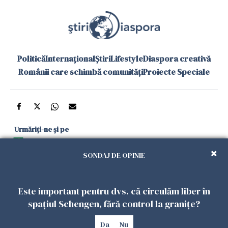
Politică
Internațional
Știri
Lifestyle
Diaspora creativă
Românii care schimbă comunități
Proiecte Speciale
Urmăriți-ne și pe
Google News
SONDAJ DE OPINIE
și în aplicațiile mobile
Este important pentru dvs. că circulăm liber în
Politica de
Politica
Gestionați
Contact
Declarație de
spațiul Schengen, fără control la granițe?
confidențialitate
Cookies
preferințele
accesibilitate
Da
Nu