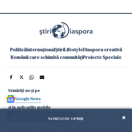
Politică
Internațional
Știri
Lifestyle
Diaspora creativă
Românii care schimbă comunități
Proiecte Speciale
Urmăriți-ne și pe
Google News
și în aplicațiile mobile
SONDAJ DE OPINIE
Politica de
Politica
Gestionați
Contact
Declarație de