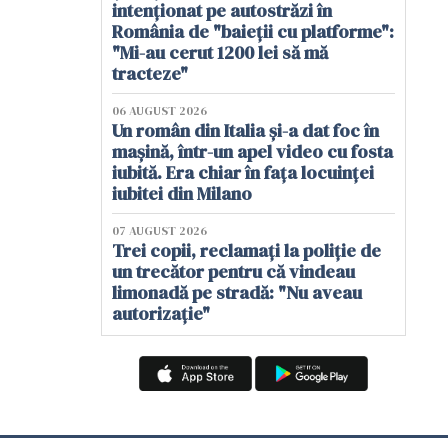
intenționat pe autostrăzi în
România de "baieții cu platforme":
"Mi-au cerut 1200 lei să mă
tracteze"
06 AUGUST 2026
Un român din Italia și-a dat foc în
mașină, într-un apel video cu fosta
iubită. Era chiar în fața locuinței
iubitei din Milano
07 AUGUST 2026
Trei copii, reclamați la poliție de
un trecător pentru că vindeau
limonadă pe stradă: "Nu aveau
autorizație"