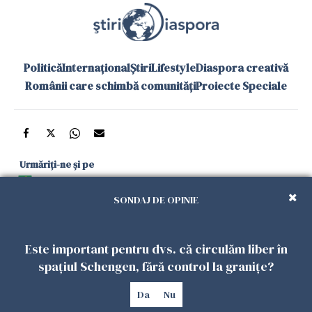
Politică
Internațional
Știri
Lifestyle
Diaspora creativă
Românii care schimbă comunități
Proiecte Speciale
Urmăriți-ne și pe
Google News
SONDAJ DE OPINIE
și în aplicațiile mobile
Este important pentru dvs. că circulăm liber în
Politica de
Politica
Gestionați
Contact
Declarație de
spațiul Schengen, fără control la granițe?
confidențialitate
Cookies
preferințele
accesibilitate
Da
Nu
Copyright 2026. Toate drepturile rezervate.