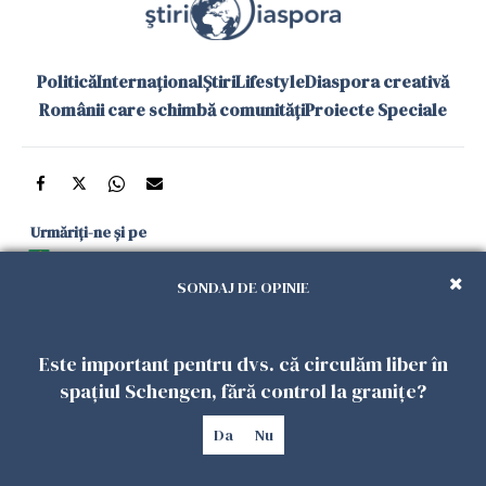
Politică
Internațional
Știri
Lifestyle
Diaspora creativă
Românii care schimbă comunități
Proiecte Speciale
Urmăriți-ne și pe
Google News
SONDAJ DE OPINIE
și în aplicațiile mobile
Este important pentru dvs. că circulăm liber în
Politica de
Politica
Gestionați
Contact
Declarație de
spațiul Schengen, fără control la granițe?
confidențialitate
Cookies
preferințele
accesibilitate
Da
Nu
Copyright 2026. Toate drepturile rezervate.