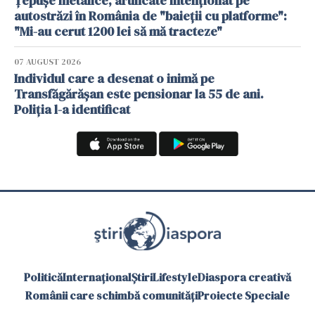
Țepușe metalice, aruncate intenționat pe
autostrăzi în România de "baieții cu platforme":
"Mi-au cerut 1200 lei să mă tracteze"
07 AUGUST 2026
Individul care a desenat o inimă pe
Transfăgărășan este pensionar la 55 de ani.
Poliția l-a identificat
Politică
Internațional
Știri
Lifestyle
Diaspora creativă
Românii care schimbă comunități
Proiecte Speciale