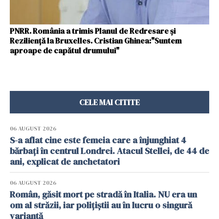
PNRR. România a trimis Planul de Redresare și
Reziliență la Bruxelles. Cristian Ghinea:"Suntem
aproape de capătul drumului"
CELE MAI CITITE
06 AUGUST 2026
S-a aflat cine este femeia care a înjunghiat 4
bărbați în centrul Londrei. Atacul Stellei, de 44 de
ani, explicat de anchetatori
06 AUGUST 2026
Român, găsit mort pe stradă în Italia. NU era un
om al străzii, iar polițiștii au în lucru o singură
variantă