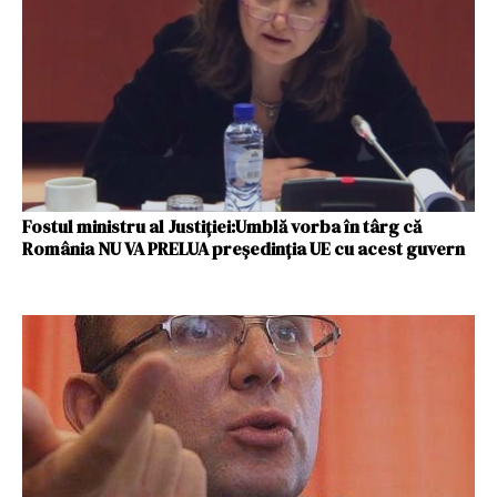
Fostul ministru al Justiției:Umblă vorba în târg că
România NU VA PRELUA președinția UE cu acest guvern