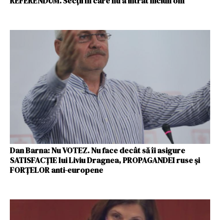
REFERENDUM. Secții în care nu a intrat niciun om
Dan Barna: Nu VOTEZ. Nu face decât să îi asigure
SATISFACȚIE lui Liviu Dragnea, PROPAGANDEI ruse și
FORȚELOR anti-europene