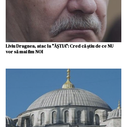
Liviu Dragnea, atac la "ĂȘTIA": Cred că ştiu de ce NU
vor să mai fim NOI