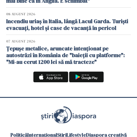
mai bine ca în Anglia. E schimbat"
08 AUGUST 2026
Incendiu uriaș în Italia, lângă Lacul Garda. Turiști
evacuați, hotel și case de vacanță în pericol
07 AUGUST 2026
Țepușe metalice, aruncate intenționat pe
autostrăzi în România de "baieții cu platforme":
"Mi-au cerut 1200 lei să mă tracteze"
Politică
Internațional
Știri
Lifestyle
Diaspora creativă