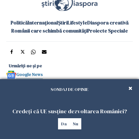
Politică
Internațional
Știri
Lifestyle
Diaspora creativă
Românii care schimbă comunități
Proiecte Speciale
Urmăriți-ne și pe
Google News
și în aplicațiile mobile
SONDAJ DE OPINIE
Politica de
Politica
Gestionați
Contact
Declarație de
Credeți că UE susține dezvoltarea României?
confidențialitate
Cookies
preferințele
accesibilitate
Da
Nu
Copyright 2026. Toate drepturile rezervate.