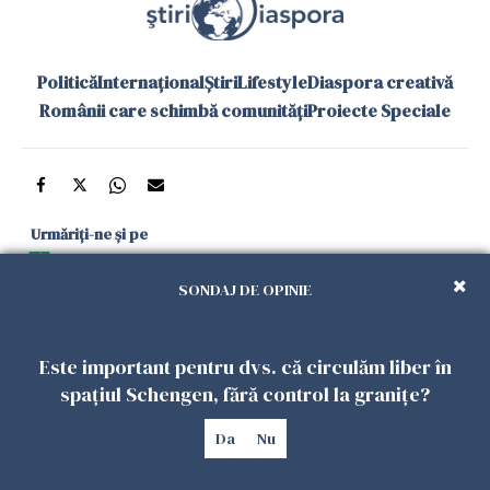
Politică
Internațional
Știri
Lifestyle
Diaspora creativă
Românii care schimbă comunități
Proiecte Speciale
Urmăriți-ne și pe
Google News
SONDAJ DE OPINIE
și în aplicațiile mobile
Este important pentru dvs. că circulăm liber în
Politica de
Politica
Gestionați
Contact
Declarație de
spațiul Schengen, fără control la granițe?
confidențialitate
Cookies
preferințele
accesibilitate
Da
Nu
Copyright 2026. Toate drepturile rezervate.