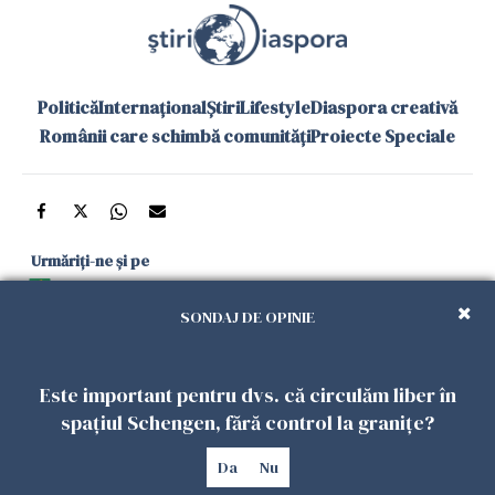
Politică
Internațional
Știri
Lifestyle
Diaspora creativă
Românii care schimbă comunități
Proiecte Speciale
Urmăriți-ne și pe
Google News
SONDAJ DE OPINIE
și în aplicațiile mobile
Este important pentru dvs. că circulăm liber în
Politica de
Politica
Gestionați
Contact
Declarație de
spațiul Schengen, fără control la granițe?
confidențialitate
Cookies
preferințele
accesibilitate
Da
Nu
Copyright 2026. Toate drepturile rezervate.