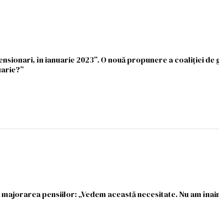
ensionari, în ianuarie 2023”. O nouă propunere a coaliției de
uarie?”
e majorarea pensiilor: „Vedem această necesitate. Nu am înain