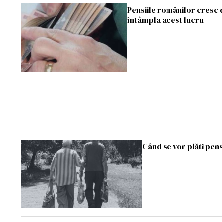
Pensiile românilor cresc 
întâmpla acest lucru
Când se vor plăti pens