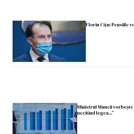
Florin Cîțu: Pensiile 
Ministrul Muncii vorbește
necitind legea...”