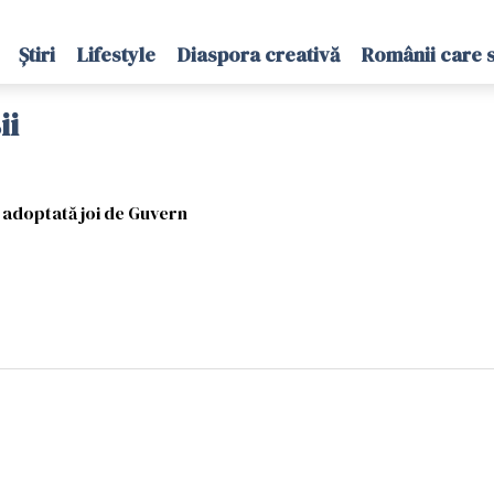
Știri
Lifestyle
Diaspora creativă
Românii care 
ii
t adoptată joi de Guvern