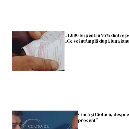
„4.000 lei pentru 95% dintre p
„Ce se întâmplă după luna ian
Ciucă și Ciolacu, despr
procent”