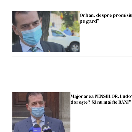
Orban, despre promisiun
pe gard”
Majorarea PENSIILOR. Ludovi
doreşte? Să nu mai fie BANI"