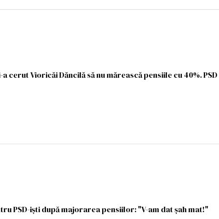
 cerut Vioricăi Dăncilă să nu mărească pensiile cu 40%. PSD ș
ntru PSD-iști după majorarea pensiilor: "V-am dat șah mat!"