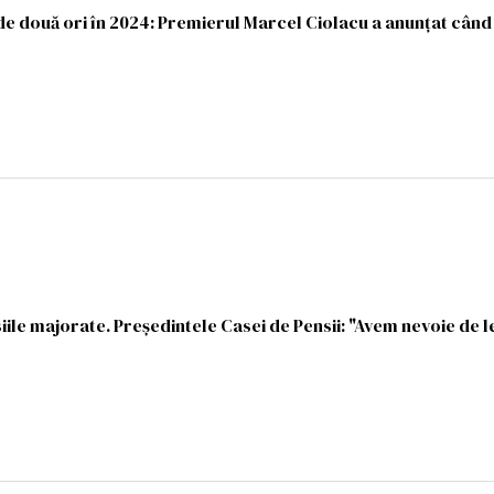
de două ori în 2024: Premierul Marcel Ciolacu a anunțat când
iile majorate. Preşedintele Casei de Pensii: "Avem nevoie de l