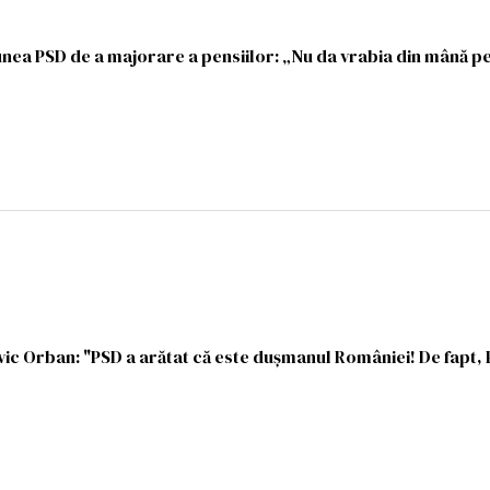
ea PSD de a majorare a pensiilor: „Nu da vrabia din mână pe
c Orban: "PSD a arătat că este duşmanul României! De fapt, P