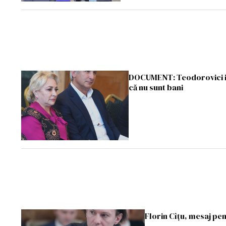
DOCUMENT: Teodorovici i-a
că nu sunt bani
Florin Cîțu, mesaj pe