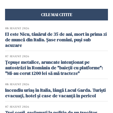
CELE MAI CITITE
08 AUGUST 2026
El este Nicu, tânărul de 35 de ani, mort în prima zi
de muncă din Italia. Șase români, puși sub
acuzare
07 AUGUST 2026
Țepușe metalice, aruncate intenționat pe
autostrăzi în România de "baieții cu platforme":
"Mi-au cerut 1200 lei să mă tracteze"
08 AUGUST 2026
Incendiu uriaș în Italia, lângă Lacul Garda. Turiști
evacuați, hotel și case de vacanță în pericol
07 AUGUST 2026
Trei copii, reclamați la poliție de un trecător