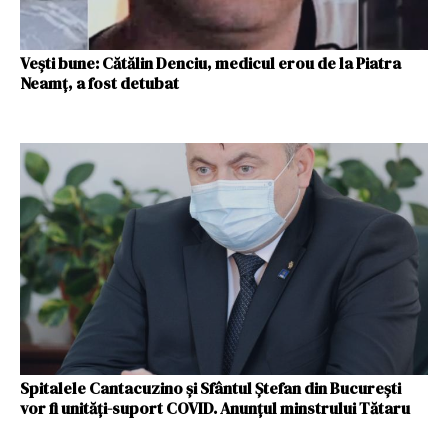
Vești bune: Cătălin Denciu, medicul erou de la Piatra
Neamț, a fost detubat
Spitalele Cantacuzino și Sfântul Ștefan din București
vor fi unități-suport COVID. Anunţul minstrului Tătaru