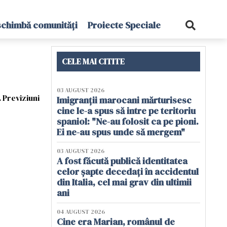
schimbă comunități
Proiecte Speciale
CELE MAI CITITE
03 AUGUST 2026
 Previziuni
Imigranții marocani mărturisesc
cine le-a spus să intre pe teritoriu
spaniol: "Ne-au folosit ca pe pioni.
Ei ne-au spus unde să mergem"
03 AUGUST 2026
A fost făcută publică identitatea
celor șapte decedați în accidentul
din Italia, cel mai grav din ultimii
ani
04 AUGUST 2026
Cine era Marian, românul de