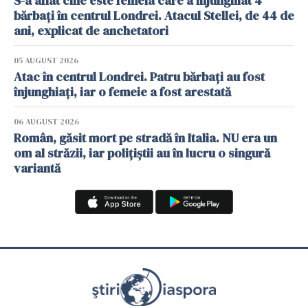
S-a aflat cine este femeia care a înjunghiat 4
bărbați în centrul Londrei. Atacul Stellei, de 44 de
ani, explicat de anchetatori
05 AUGUST 2026
Atac în centrul Londrei. Patru bărbați au fost
înjunghiați, iar o femeie a fost arestată
06 AUGUST 2026
Român, găsit mort pe stradă în Italia. NU era un
om al străzii, iar polițiștii au în lucru o singură
variantă