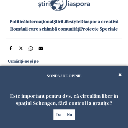
Politică
Internațional
Știri
Lifestyle
Diaspora creativă
Românii care schimbă comunități
Proiecte Speciale
Urmăriți-ne și pe
Google News
SONDAJ DE OPINIE
și în aplicațiile mobile
Este important pentru dvs. că circulăm liber în
Politica de
Politica
Gestionați
Contact
Declarație de
spațiul Schengen, fără control la granițe?
confidențialitate
Cookies
preferințele
accesibilitate
Da
Nu
Copyright 2026. Toate drepturile rezervate.