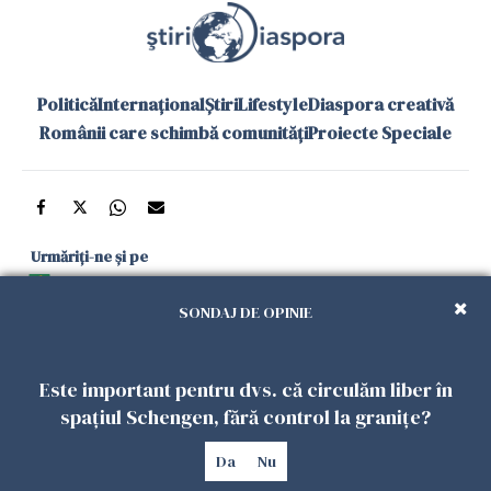
Politică
Internațional
Știri
Lifestyle
Diaspora creativă
Românii care schimbă comunități
Proiecte Speciale
Urmăriți-ne și pe
Google News
SONDAJ DE OPINIE
și în aplicațiile mobile
Este important pentru dvs. că circulăm liber în
Politica de
Politica
Gestionați
Contact
Declarație de
spațiul Schengen, fără control la granițe?
confidențialitate
Cookies
preferințele
accesibilitate
Da
Nu
Copyright 2026. Toate drepturile rezervate.