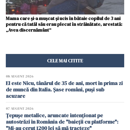
Mama care și-a mușcat și ucis în bătaie copilul de 3 ani
pentru că tatăl său erau plecat în străinătate, arestată:
„Avea discernământ“
CELE MAI CITITE
08 AUGUST 2026
El este Nicu, tânărul de 35 de ani, mort în prima zi
de muncă din Italia. Șase români, puși sub
acuzare
07 AUGUST 2026
Țepușe metalice, aruncate intenționat pe
autostrăzi în România de "baieții cu platforme":
"Mi-au cerut 1200 lei să mă tracteze"