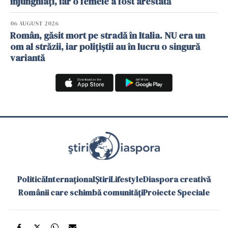
înjunghiați, iar o femeie a fost arestată
06 AUGUST 2026
Român, găsit mort pe stradă în Italia. NU era un
om al străzii, iar polițiștii au în lucru o singură
variantă
Politică
Internațional
Știri
Lifestyle
Diaspora creativă
Românii care schimbă comunități
Proiecte Speciale