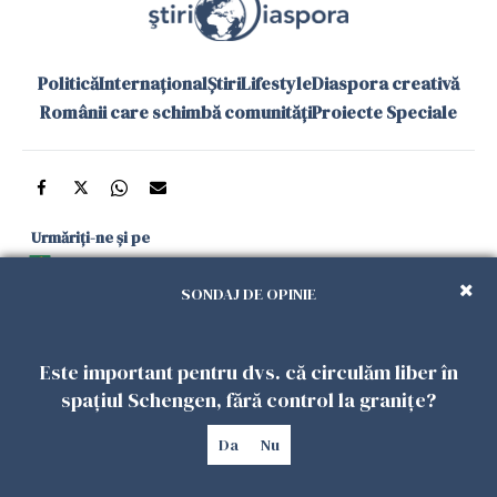
Politică
Internațional
Știri
Lifestyle
Diaspora creativă
Românii care schimbă comunități
Proiecte Speciale
Urmăriți-ne și pe
Google News
SONDAJ DE OPINIE
și în aplicațiile mobile
Este important pentru dvs. că circulăm liber în
Politica de
Politica
Gestionați
Contact
Declarație de
spațiul Schengen, fără control la granițe?
confidențialitate
Cookies
preferințele
accesibilitate
Da
Nu
Copyright 2026. Toate drepturile rezervate.