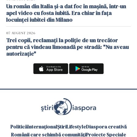
Un român din Italia și-a dat foc în mașină, într-un
apel video cu fosta iubită. Era chiar în fața
locuinței iubitei din Milano
07 AUGUST 2026
Trei copii, reclamați la poliție de un trecător
pentru că vindeau limonadă pe stradă: "Nu aveau
autorizație"
Politică
Internațional
Știri
Lifestyle
Diaspora creativă
Românii care schimbă comunități
Proiecte Speciale