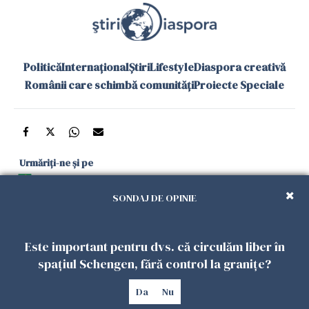
Politică
Internațional
Știri
Lifestyle
Diaspora creativă
Românii care schimbă comunități
Proiecte Speciale
Urmăriți-ne și pe
Google News
SONDAJ DE OPINIE
și în aplicațiile mobile
Este important pentru dvs. că circulăm liber în
Politica de
Politica
Gestionați
Contact
Declarație de
spațiul Schengen, fără control la granițe?
confidențialitate
Cookies
preferințele
accesibilitate
Da
Nu
Copyright 2026. Toate drepturile rezervate.