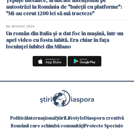
Țepușe metalice, aruncate intenționat pe
autostrăzi în România de "baieții cu platforme":
"Mi-au cerut 1200 lei să mă tracteze"
06 AUGUST 2026
Un român din Italia și-a dat foc în mașină, într-un
apel video cu fosta iubită. Era chiar în fața
locuinței iubitei din Milano
Politică
Internațional
Știri
Lifestyle
Diaspora creativă
Românii care schimbă comunități
Proiecte Speciale