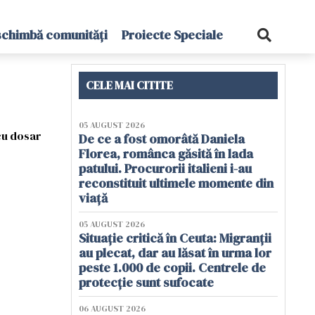
schimbă comunități
Proiecte Speciale
CELE MAI CITITE
05 AUGUST 2026
 cu dosar
De ce a fost omorâtă Daniela
Florea, românca găsită în lada
patului. Procurorii italieni i-au
reconstituit ultimele momente din
viață
05 AUGUST 2026
Situație critică în Ceuta: Migranții
au plecat, dar au lăsat în urma lor
peste 1.000 de copii. Centrele de
protecție sunt sufocate
06 AUGUST 2026