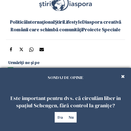
Politică
Internațional
Știri
Lifestyle
Diaspora creativă
Românii care schimbă comunități
Proiecte Speciale
Urmăriți-ne și pe
Google News
SONDAJ DE OPINIE
și în aplicațiile mobile
Este important pentru dvs. că circulăm liber în
Politica de
Politica
Gestionați
Contact
Declarație de
spațiul Schengen, fără control la granițe?
confidențialitate
Cookies
preferințele
accesibilitate
Da
Nu
Copyright 2026. Toate drepturile rezervate.