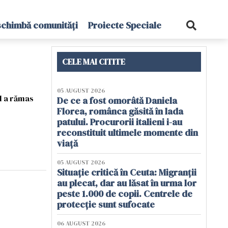
schimbă comunități
Proiecte Speciale
CELE MAI CITITE
05 AUGUST 2026
ul a rămas
De ce a fost omorâtă Daniela
Florea, românca găsită în lada
patului. Procurorii italieni i-au
reconstituit ultimele momente din
viață
05 AUGUST 2026
Situație critică în Ceuta: Migranții
au plecat, dar au lăsat în urma lor
peste 1.000 de copii. Centrele de
protecție sunt sufocate
06 AUGUST 2026