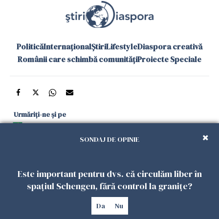
Politică
Internațional
Știri
Lifestyle
Diaspora creativă
Românii care schimbă comunități
Proiecte Speciale
Urmăriți-ne și pe
Google News
SONDAJ DE OPINIE
și în aplicațiile mobile
Este important pentru dvs. că circulăm liber în
Politica de
Politica
Gestionați
Contact
Declarație de
spațiul Schengen, fără control la granițe?
confidențialitate
Cookies
preferințele
accesibilitate
Da
Nu
Copyright 2026. Toate drepturile rezervate.