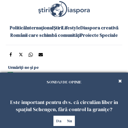
Politică
Internațional
Știri
Lifestyle
Diaspora creativă
Românii care schimbă comunități
Proiecte Speciale
Urmăriți-ne și pe
Google News
SONDAJ DE OPINIE
și în aplicațiile mobile
Este important pentru dvs. că circulăm liber în
Politica de
Politica
Gestionați
Contact
Declarație de
spațiul Schengen, fără control la granițe?
confidențialitate
Cookies
preferințele
accesibilitate
Da
Nu
Copyright 2026. Toate drepturile rezervate.