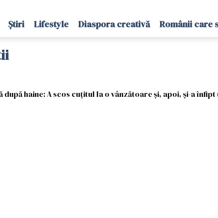
Știri
Lifestyle
Diaspora creativă
Românii care 
ii
după haine: A scos cuțitul la o vânzătoare și, apoi, și-a înfipt 