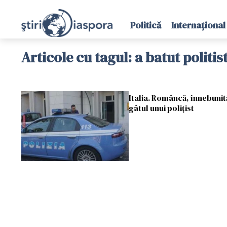
Politică
Internațional
Articole cu tagul: a batut politist
Italia. Româncă, înnebunită 
gâtul unui polițist