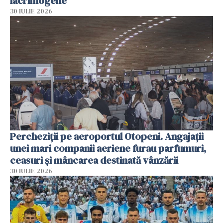
lacrimogene
30 IULIE 2026
Percheziții pe aeroportul Otopeni. Angajații
unei mari companii aeriene furau parfumuri,
ceasuri și mâncarea destinată vânzării
30 IULIE 2026