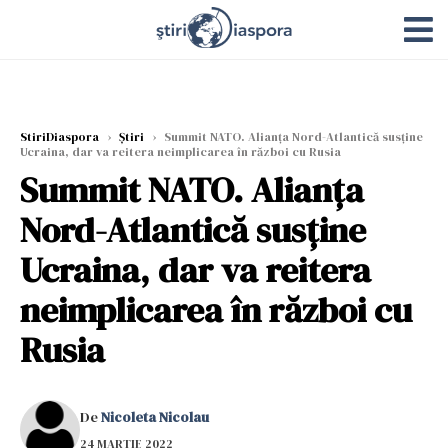
StiriDiaspora
›
Știri
›
Summit NATO. Alianţa Nord-Atlantică susţine
Ucraina, dar va reitera neimplicarea în război cu Rusia
Summit NATO. Alianţa
Nord-Atlantică susţine
Ucraina, dar va reitera
neimplicarea în război cu
Rusia
De
Nicoleta Nicolau
24 MARTIE 2022