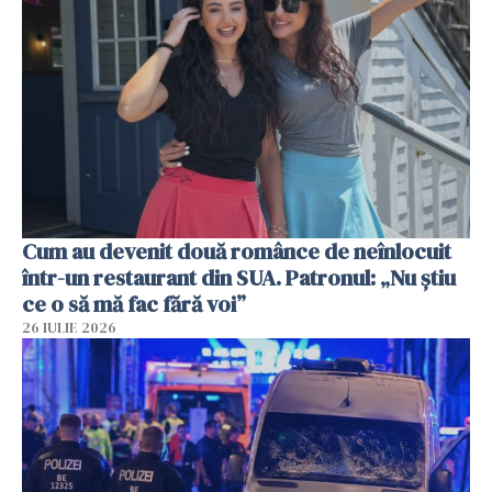
Cum au devenit două românce de neînlocuit
într-un restaurant din SUA. Patronul: „Nu știu
ce o să mă fac fără voi”
26 IULIE 2026