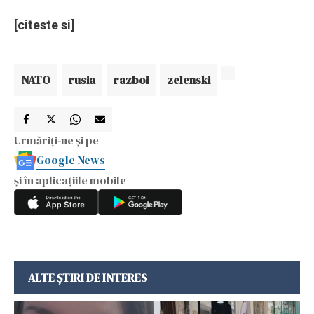
[citeste si]
NATO
rusia
razboi
zelenski
Urmăriți-ne și pe
Google News
și în aplicațiile mobile
ALTE ȘTIRI DE INTERES